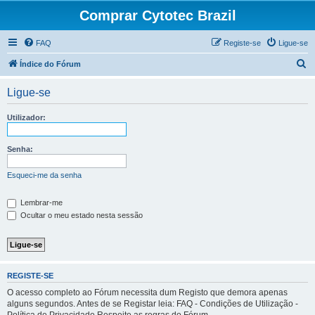
Comprar Cytotec Brazil
FAQ
Registe-se
Ligue-se
P
Índice do Fórum
e
Ligue-se
s
q
Utilizador:
u
i
Senha:
s
Esqueci-me da senha
a
r
Lembrar-me
Ocultar o meu estado nesta sessão
REGISTE-SE
O acesso completo ao Fórum necessita dum Registo que demora apenas
alguns segundos. Antes de se Registar leia: FAQ - Condições de Utilização -
Política de Privacidade Respeite as regras do Fórum.