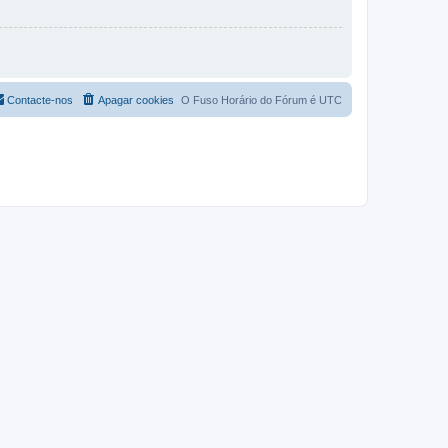
Contacte-nos
Apagar cookies
O Fuso Horário do Fórum é
UTC