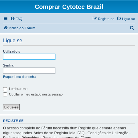
Comprar Cytotec Brazil
FAQ
Registe-se
Ligue-se
P
Índice do Fórum
e
Ligue-se
s
q
Utilizador:
u
i
Senha:
s
Esqueci-me da senha
a
r
Lembrar-me
Ocultar o meu estado nesta sessão
REGISTE-SE
O acesso completo ao Fórum necessita dum Registo que demora apenas
alguns segundos. Antes de se Registar leia: FAQ - Condições de Utilização -
Política de Privacidade Respeite as regras do Fórum.