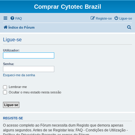
Comprar Cytotec Brazil
FAQ
Registe-se
Ligue-se
P
Índice do Fórum
e
Ligue-se
s
q
Utilizador:
u
i
Senha:
s
Esqueci-me da senha
a
r
Lembrar-me
Ocultar o meu estado nesta sessão
REGISTE-SE
O acesso completo ao Fórum necessita dum Registo que demora apenas
alguns segundos. Antes de se Registar leia: FAQ - Condições de Utilização -
Política de Privacidade Respeite as regras do Fórum.