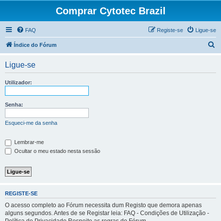
Comprar Cytotec Brazil
FAQ
Registe-se
Ligue-se
P
Índice do Fórum
e
Ligue-se
s
q
Utilizador:
u
i
Senha:
s
Esqueci-me da senha
a
r
Lembrar-me
Ocultar o meu estado nesta sessão
REGISTE-SE
O acesso completo ao Fórum necessita dum Registo que demora apenas
alguns segundos. Antes de se Registar leia: FAQ - Condições de Utilização -
Política de Privacidade Respeite as regras do Fórum.