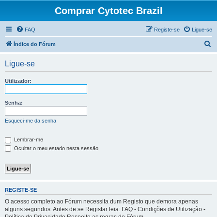
Comprar Cytotec Brazil
FAQ
Registe-se
Ligue-se
P
Índice do Fórum
e
Ligue-se
s
q
Utilizador:
u
i
Senha:
s
Esqueci-me da senha
a
r
Lembrar-me
Ocultar o meu estado nesta sessão
REGISTE-SE
O acesso completo ao Fórum necessita dum Registo que demora apenas
alguns segundos. Antes de se Registar leia: FAQ - Condições de Utilização -
Política de Privacidade Respeite as regras do Fórum.