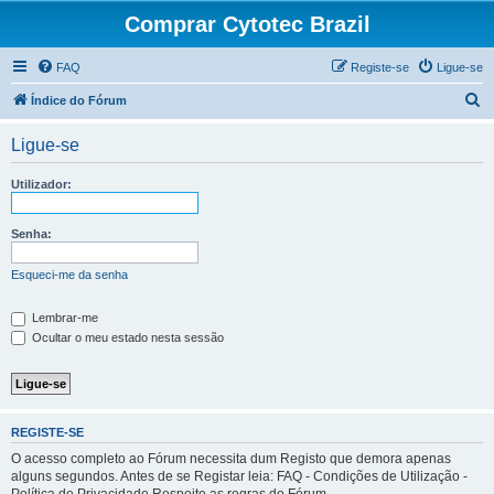
Comprar Cytotec Brazil
FAQ
Registe-se
Ligue-se
P
Índice do Fórum
e
Ligue-se
s
q
Utilizador:
u
i
Senha:
s
Esqueci-me da senha
a
r
Lembrar-me
Ocultar o meu estado nesta sessão
REGISTE-SE
O acesso completo ao Fórum necessita dum Registo que demora apenas
alguns segundos. Antes de se Registar leia: FAQ - Condições de Utilização -
Política de Privacidade Respeite as regras do Fórum.