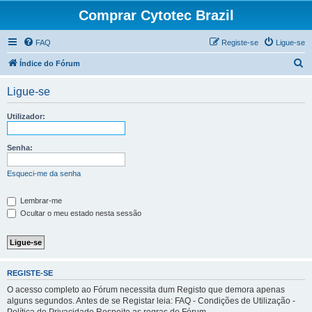
Comprar Cytotec Brazil
FAQ
Registe-se
Ligue-se
P
Índice do Fórum
e
Ligue-se
s
q
Utilizador:
u
i
Senha:
s
Esqueci-me da senha
a
r
Lembrar-me
Ocultar o meu estado nesta sessão
REGISTE-SE
O acesso completo ao Fórum necessita dum Registo que demora apenas
alguns segundos. Antes de se Registar leia: FAQ - Condições de Utilização -
Política de Privacidade Respeite as regras do Fórum.