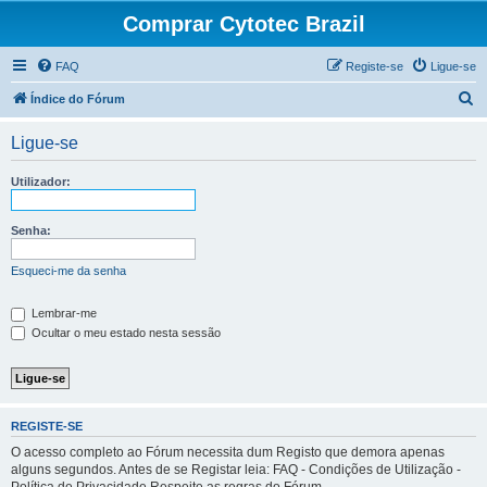
Comprar Cytotec Brazil
FAQ
Registe-se
Ligue-se
P
Índice do Fórum
e
Ligue-se
s
q
Utilizador:
u
i
Senha:
s
Esqueci-me da senha
a
r
Lembrar-me
Ocultar o meu estado nesta sessão
REGISTE-SE
O acesso completo ao Fórum necessita dum Registo que demora apenas
alguns segundos. Antes de se Registar leia: FAQ - Condições de Utilização -
Política de Privacidade Respeite as regras do Fórum.