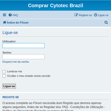
Comprar Cytotec Brazil
FAQ
Registe-se
Ligue-se
P
Índice do Fórum
e
Ligue-se
s
q
Utilizador:
u
i
Senha:
s
Esqueci-me da senha
a
r
Lembrar-me
Ocultar o meu estado nesta sessão
REGISTE-SE
O acesso completo ao Fórum necessita dum Registo que demora apenas
alguns segundos. Antes de se Registar leia: FAQ - Condições de Utilização -
Política de Privacidade Respeite as regras do Fórum.