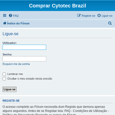
Comprar Cytotec Brazil
FAQ
Registe-se
Ligue-se
P
Índice do Fórum
e
Ligue-se
s
q
Utilizador:
u
i
Senha:
s
Esqueci-me da senha
a
r
Lembrar-me
Ocultar o meu estado nesta sessão
REGISTE-SE
O acesso completo ao Fórum necessita dum Registo que demora apenas
alguns segundos. Antes de se Registar leia: FAQ - Condições de Utilização -
Política de Privacidade Respeite as regras do Fórum.