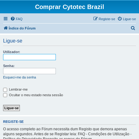
Comprar Cytotec Brazil
FAQ
Registe-se
Ligue-se
P
Índice do Fórum
e
Ligue-se
s
q
Utilizador:
u
i
Senha:
s
Esqueci-me da senha
a
r
Lembrar-me
Ocultar o meu estado nesta sessão
REGISTE-SE
O acesso completo ao Fórum necessita dum Registo que demora apenas
alguns segundos. Antes de se Registar leia: FAQ - Condições de Utilização -
Política de Privacidade Respeite as regras do Fórum.