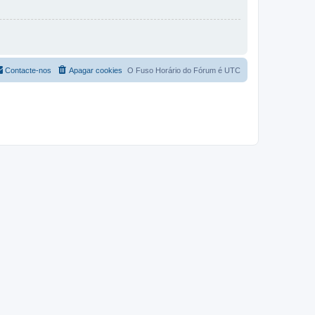
Contacte-nos
Apagar cookies
O Fuso Horário do Fórum é
UTC