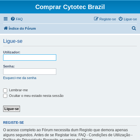
Comprar Cytotec Brazil
FAQ
Registe-se
Ligue-se
P
Índice do Fórum
e
Ligue-se
s
q
Utilizador:
u
i
Senha:
s
Esqueci-me da senha
a
r
Lembrar-me
Ocultar o meu estado nesta sessão
REGISTE-SE
O acesso completo ao Fórum necessita dum Registo que demora apenas
alguns segundos. Antes de se Registar leia: FAQ - Condições de Utilização -
Política de Privacidade Respeite as regras do Fórum.