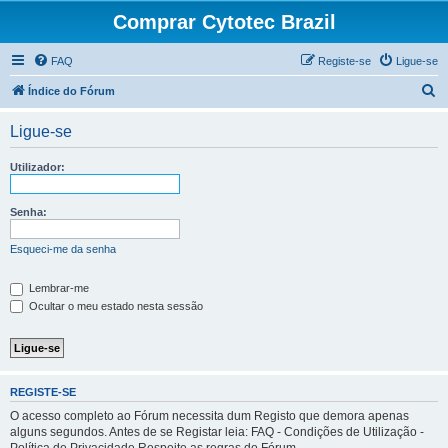
Comprar Cytotec Brazil
FAQ
Registe-se
Ligue-se
P
Índice do Fórum
e
Ligue-se
s
q
Utilizador:
u
i
Senha:
s
Esqueci-me da senha
a
r
Lembrar-me
Ocultar o meu estado nesta sessão
REGISTE-SE
O acesso completo ao Fórum necessita dum Registo que demora apenas
alguns segundos. Antes de se Registar leia: FAQ - Condições de Utilização -
Política de Privacidade Respeite as regras do Fórum.