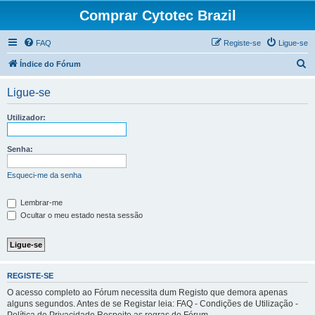
Comprar Cytotec Brazil
FAQ
Registe-se
Ligue-se
P
Índice do Fórum
e
Ligue-se
s
q
Utilizador:
u
i
Senha:
s
Esqueci-me da senha
a
r
Lembrar-me
Ocultar o meu estado nesta sessão
REGISTE-SE
O acesso completo ao Fórum necessita dum Registo que demora apenas
alguns segundos. Antes de se Registar leia: FAQ - Condições de Utilização -
Política de Privacidade Respeite as regras do Fórum.