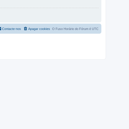
Contacte-nos
Apagar cookies
O Fuso Horário do Fórum é
UTC