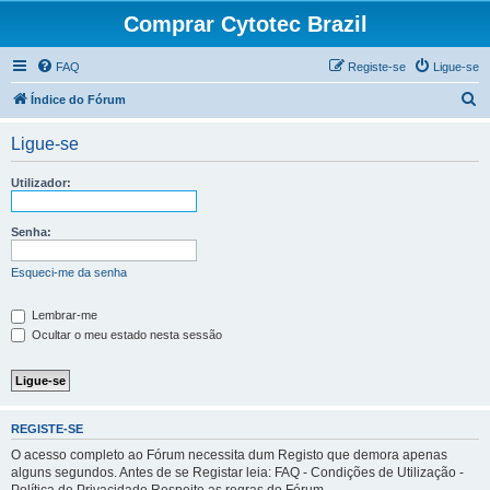
Comprar Cytotec Brazil
FAQ
Registe-se
Ligue-se
P
Índice do Fórum
e
Ligue-se
s
q
Utilizador:
u
i
Senha:
s
Esqueci-me da senha
a
r
Lembrar-me
Ocultar o meu estado nesta sessão
REGISTE-SE
O acesso completo ao Fórum necessita dum Registo que demora apenas
alguns segundos. Antes de se Registar leia: FAQ - Condições de Utilização -
Política de Privacidade Respeite as regras do Fórum.