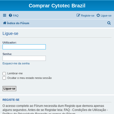
Comprar Cytotec Brazil
FAQ
Registe-se
Ligue-se
P
Índice do Fórum
e
Ligue-se
s
q
Utilizador:
u
i
Senha:
s
Esqueci-me da senha
a
r
Lembrar-me
Ocultar o meu estado nesta sessão
REGISTE-SE
O acesso completo ao Fórum necessita dum Registo que demora apenas
alguns segundos. Antes de se Registar leia: FAQ - Condições de Utilização -
Política de Privacidade Respeite as regras do Fórum.