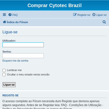
Comprar Cytotec Brazil
FAQ
Registe-se
Ligue-se
P
Índice do Fórum
e
Ligue-se
s
q
Utilizador:
u
i
Senha:
s
Esqueci-me da senha
a
r
Lembrar-me
Ocultar o meu estado nesta sessão
REGISTE-SE
O acesso completo ao Fórum necessita dum Registo que demora apenas
alguns segundos. Antes de se Registar leia: FAQ - Condições de Utilização -
Política de Privacidade Respeite as regras do Fórum.