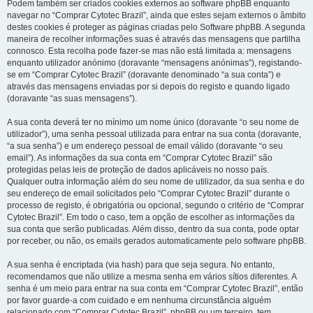
Podem também ser criados cookies externos ao software phpBB enquanto
navegar no “Comprar Cytotec Brazil”, ainda que estes sejam externos o âmbito
destes cookies é proteger as páginas criadas pelo Software phpBB. A segunda
maneira de recolher informações suas é através das mensagens que partilha
connosco. Esta recolha pode fazer-se mas não está limitada a: mensagens
enquanto utilizador anónimo (doravante “mensagens anónimas”), registando-
se em “Comprar Cytotec Brazil” (doravante denominado “a sua conta”) e
através das mensagens enviadas por si depois do registo e quando ligado
(doravante “as suas mensagens”).
A sua conta deverá ter no mínimo um nome único (doravante “o seu nome de
utilizador”), uma senha pessoal utilizada para entrar na sua conta (doravante,
“a sua senha”) e um endereço pessoal de email válido (doravante “o seu
email”). As informações da sua conta em “Comprar Cytotec Brazil” são
protegidas pelas leis de proteção de dados aplicáveis no nosso país.
Qualquer outra informação além do seu nome de utilizador, da sua senha e do
seu endereço de email solicitados pelo “Comprar Cytotec Brazil” durante o
processo de registo, é obrigatória ou opcional, segundo o critério de “Comprar
Cytotec Brazil”. Em todo o caso, tem a opção de escolher as informações da
sua conta que serão publicadas. Além disso, dentro da sua conta, pode optar
por receber, ou não, os emails gerados automaticamente pelo software phpBB.
A sua senha é encriptada (via hash) para que seja segura. No entanto,
recomendamos que não utilize a mesma senha em vários sítios diferentes. A
senha é um meio para entrar na sua conta em “Comprar Cytotec Brazil”, então
por favor guarde-a com cuidado e em nenhuma circunstância alguém
relacionado com “Comprar Cytotec Brazil”, phpBB ou um terceiro, tem