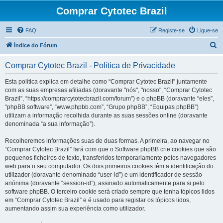
Comprar Cytotec Brazil
FAQ
Registe-se
Ligue-se
P
Índice do Fórum
e
Comprar Cytotec Brazil - Política de Privacidade
s
q
Esta política explica em detalhe como “Comprar Cytotec Brazil” juntamente
com as suas empresas afiliadas (doravante "nós", "nosso", “Comprar Cytotec
u
Brazil”, “https://comprarcytotecbrazil.com/forum”) e o phpBB (doravante “eles”,
i
“phpBB software”, “www.phpbb.com”, “Grupo phpBB”, “Equipas phpBB”)
utilizam a informação recolhida durante as suas sessões online (doravante
s
denominada “a sua informação”).
a
Recolheremos informações suas de duas formas. A primeira, ao navegar no
r
“Comprar Cytotec Brazil” fará com que o Software phpBB crie cookies que são
pequenos ficheiros de texto, transferidos temporariamente pelos navegadores
web para o seu computador. Os dois primeiros cookies têm a identificação do
utilizador (doravante denominado “user-id”) e um identificador de sessão
anónima (doravante “session-id”), assinado automaticamente para si pelo
software phpBB. O terceiro cookie será criado sempre que tenha tópicos lidos
em “Comprar Cytotec Brazil” e é usado para registar os tópicos lidos,
aumentando assim sua experiência como utilizador.