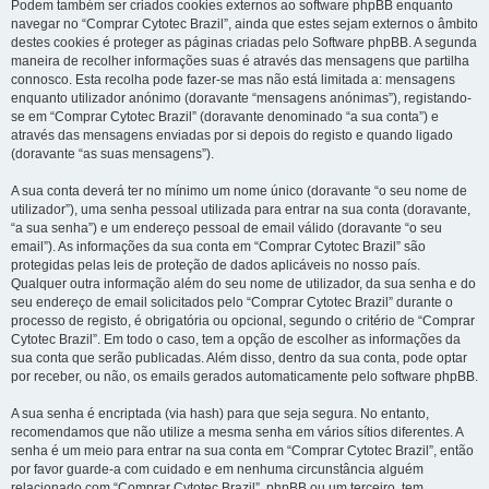
Podem também ser criados cookies externos ao software phpBB enquanto
navegar no “Comprar Cytotec Brazil”, ainda que estes sejam externos o âmbito
destes cookies é proteger as páginas criadas pelo Software phpBB. A segunda
maneira de recolher informações suas é através das mensagens que partilha
connosco. Esta recolha pode fazer-se mas não está limitada a: mensagens
enquanto utilizador anónimo (doravante “mensagens anónimas”), registando-
se em “Comprar Cytotec Brazil” (doravante denominado “a sua conta”) e
através das mensagens enviadas por si depois do registo e quando ligado
(doravante “as suas mensagens”).
A sua conta deverá ter no mínimo um nome único (doravante “o seu nome de
utilizador”), uma senha pessoal utilizada para entrar na sua conta (doravante,
“a sua senha”) e um endereço pessoal de email válido (doravante “o seu
email”). As informações da sua conta em “Comprar Cytotec Brazil” são
protegidas pelas leis de proteção de dados aplicáveis no nosso país.
Qualquer outra informação além do seu nome de utilizador, da sua senha e do
seu endereço de email solicitados pelo “Comprar Cytotec Brazil” durante o
processo de registo, é obrigatória ou opcional, segundo o critério de “Comprar
Cytotec Brazil”. Em todo o caso, tem a opção de escolher as informações da
sua conta que serão publicadas. Além disso, dentro da sua conta, pode optar
por receber, ou não, os emails gerados automaticamente pelo software phpBB.
A sua senha é encriptada (via hash) para que seja segura. No entanto,
recomendamos que não utilize a mesma senha em vários sítios diferentes. A
senha é um meio para entrar na sua conta em “Comprar Cytotec Brazil”, então
por favor guarde-a com cuidado e em nenhuma circunstância alguém
relacionado com “Comprar Cytotec Brazil”, phpBB ou um terceiro, tem