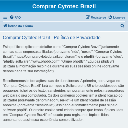
Comprar Cytotec Brazil
FAQ
Registe-se
Ligue-se
P
Índice do Fórum
e
Comprar Cytotec Brazil - Política de Privacidade
s
q
Esta política explica em detalhe como “Comprar Cytotec Brazil” juntamente
com as suas empresas afiliadas (doravante "nós", "nosso", “Comprar Cytotec
u
Brazil”, “https://comprarcytotecbrazil.com/forum”) e o phpBB (doravante “eles”,
i
“phpBB software”, “www.phpbb.com”, “Grupo phpBB”, “Equipas phpBB”)
utilizam a informação recolhida durante as suas sessões online (doravante
s
denominada “a sua informação”).
a
Recolheremos informações suas de duas formas. A primeira, ao navegar no
r
“Comprar Cytotec Brazil” fará com que o Software phpBB crie cookies que são
pequenos ficheiros de texto, transferidos temporariamente pelos navegadores
web para o seu computador. Os dois primeiros cookies têm a identificação do
utilizador (doravante denominado “user-id”) e um identificador de sessão
anónima (doravante “session-id”), assinado automaticamente para si pelo
software phpBB. O terceiro cookie será criado sempre que tenha tópicos lidos
em “Comprar Cytotec Brazil” e é usado para registar os tópicos lidos,
aumentando assim sua experiência como utilizador.