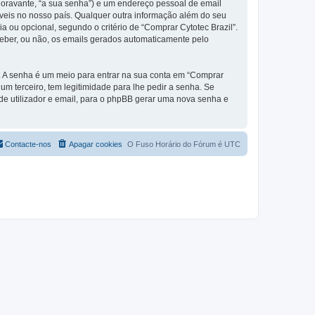
(doravante, “a sua senha”) e um endereço pessoal de email
áveis no nosso país. Qualquer outra informação além do seu
ia ou opcional, segundo o critério de “Comprar Cytotec Brazil”.
ceber, ou não, os emails gerados automaticamente pelo
s. A senha é um meio para entrar na sua conta em “Comprar
m terceiro, tem legitimidade para lhe pedir a senha. Se
e utilizador e email, para o phpBB gerar uma nova senha e
Contacte-nos
Apagar cookies
O Fuso Horário do Fórum é
UTC