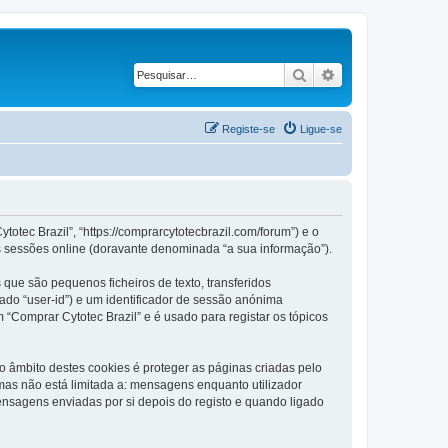
Pesquisar
Pesquisa avançad
Registe-se
Ligue-se
otec Brazil”, “https://comprarcytotecbrazil.com/forum”) e o
s sessões online (doravante denominada “a sua informação”).
que são pequenos ficheiros de texto, transferidos
ado “user-id”) e um identificador de sessão anónima
 “Comprar Cytotec Brazil” e é usado para registar os tópicos
 âmbito destes cookies é proteger as páginas criadas pelo
as não está limitada a: mensagens enquanto utilizador
nsagens enviadas por si depois do registo e quando ligado