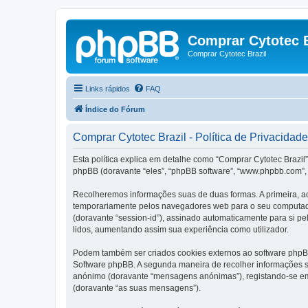
Comprar Cytotec B
Comprar Cytotec Brazil
Links rápidos
FAQ
Índice do Fórum
Comprar Cytotec Brazil - Política de Privacidade
Esta política explica em detalhe como “Comprar Cytotec Brazil”
phpBB (doravante “eles”, “phpBB software”, “www.phpbb.com”, 
Recolheremos informações suas de duas formas. A primeira, ao
temporariamente pelos navegadores web para o seu computador.
(doravante “session-id”), assinado automaticamente para si pel
lidos, aumentando assim sua experiência como utilizador.
Podem também ser criados cookies externos ao software phpBB
Software phpBB. A segunda maneira de recolher informações s
anónimo (doravante “mensagens anónimas”), registando-se em 
(doravante “as suas mensagens”).