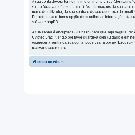
A sua conta deverá ter no mínimo um nome único (doravante “o
válido (doravante “o seu email”). As informações da sua conta
nome de utilizador, da sua senha e do seu endereço de email so
Em todo o caso, tem a opção de escolher as informações da su
software phpBB.
A sua senha é encriptada (via hash) para que seja segura. No
Cytotec Brazil”, então por favor guarde-a com cuidado e em n
esquecer a senha da sua conta, pode usar a opção “Esqueci-m
reativar o seu registo.
Índice do Fórum