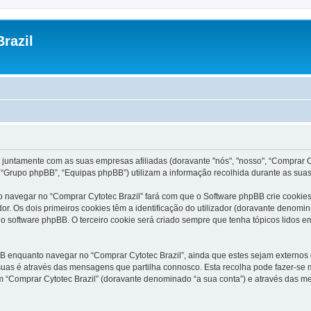
razil
 juntamente com as suas empresas afiliadas (doravante "nós", "nosso", “Comprar Cyt
“Grupo phpBB”, “Equipas phpBB”) utilizam a informação recolhida durante as sua
 navegar no “Comprar Cytotec Brazil” fará com que o Software phpBB crie cookies 
 Os dois primeiros cookies têm a identificação do utilizador (doravante denomin
o software phpBB. O terceiro cookie será criado sempre que tenha tópicos lidos em
 enquanto navegar no “Comprar Cytotec Brazil”, ainda que estes sejam externos o
uas é através das mensagens que partilha connosco. Esta recolha pode fazer-se m
“Comprar Cytotec Brazil” (doravante denominado “a sua conta”) e através das me