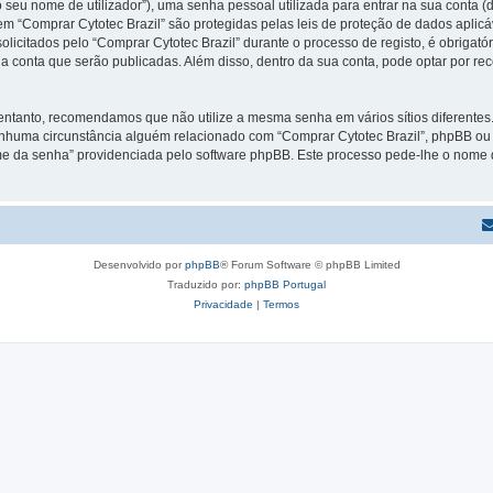
 seu nome de utilizador”), uma senha pessoal utilizada para entrar na sua conta 
 em “Comprar Cytotec Brazil” são protegidas pelas leis de proteção de dados aplic
licitados pelo “Comprar Cytotec Brazil” durante o processo de registo, é obrigatór
a conta que serão publicadas. Além disso, dentro da sua conta, pode optar por re
 entanto, recomendamos que não utilize a mesma senha em vários sítios diferente
enhuma circunstância alguém relacionado com “Comprar Cytotec Brazil”, phpBB ou u
e da senha” providenciada pelo software phpBB. Este processo pede-lhe o nome d
Desenvolvido por
phpBB
® Forum Software © phpBB Limited
Traduzido por:
phpBB Portugal
Privacidade
|
Termos