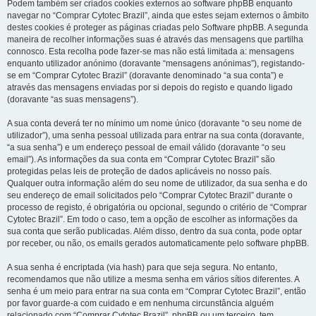
Podem também ser criados cookies externos ao software phpBB enquanto
navegar no “Comprar Cytotec Brazil”, ainda que estes sejam externos o âmbito
destes cookies é proteger as páginas criadas pelo Software phpBB. A segunda
maneira de recolher informações suas é através das mensagens que partilha
connosco. Esta recolha pode fazer-se mas não está limitada a: mensagens
enquanto utilizador anónimo (doravante “mensagens anónimas”), registando-
se em “Comprar Cytotec Brazil” (doravante denominado “a sua conta”) e
através das mensagens enviadas por si depois do registo e quando ligado
(doravante “as suas mensagens”).
A sua conta deverá ter no mínimo um nome único (doravante “o seu nome de
utilizador”), uma senha pessoal utilizada para entrar na sua conta (doravante,
“a sua senha”) e um endereço pessoal de email válido (doravante “o seu
email”). As informações da sua conta em “Comprar Cytotec Brazil” são
protegidas pelas leis de proteção de dados aplicáveis no nosso país.
Qualquer outra informação além do seu nome de utilizador, da sua senha e do
seu endereço de email solicitados pelo “Comprar Cytotec Brazil” durante o
processo de registo, é obrigatória ou opcional, segundo o critério de “Comprar
Cytotec Brazil”. Em todo o caso, tem a opção de escolher as informações da
sua conta que serão publicadas. Além disso, dentro da sua conta, pode optar
por receber, ou não, os emails gerados automaticamente pelo software phpBB.
A sua senha é encriptada (via hash) para que seja segura. No entanto,
recomendamos que não utilize a mesma senha em vários sítios diferentes. A
senha é um meio para entrar na sua conta em “Comprar Cytotec Brazil”, então
por favor guarde-a com cuidado e em nenhuma circunstância alguém
relacionado com “Comprar Cytotec Brazil”, phpBB ou um terceiro, tem