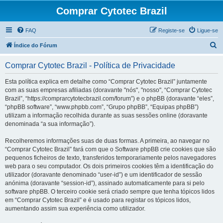
Comprar Cytotec Brazil
FAQ
Registe-se
Ligue-se
P
Índice do Fórum
e
Comprar Cytotec Brazil - Política de Privacidade
s
q
Esta política explica em detalhe como “Comprar Cytotec Brazil” juntamente
com as suas empresas afiliadas (doravante "nós", "nosso", “Comprar Cytotec
u
Brazil”, “https://comprarcytotecbrazil.com/forum”) e o phpBB (doravante “eles”,
i
“phpBB software”, “www.phpbb.com”, “Grupo phpBB”, “Equipas phpBB”)
utilizam a informação recolhida durante as suas sessões online (doravante
s
denominada “a sua informação”).
a
Recolheremos informações suas de duas formas. A primeira, ao navegar no
r
“Comprar Cytotec Brazil” fará com que o Software phpBB crie cookies que são
pequenos ficheiros de texto, transferidos temporariamente pelos navegadores
web para o seu computador. Os dois primeiros cookies têm a identificação do
utilizador (doravante denominado “user-id”) e um identificador de sessão
anónima (doravante “session-id”), assinado automaticamente para si pelo
software phpBB. O terceiro cookie será criado sempre que tenha tópicos lidos
em “Comprar Cytotec Brazil” e é usado para registar os tópicos lidos,
aumentando assim sua experiência como utilizador.