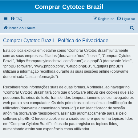
Comprar Cytotec Brazil
FAQ
Registe-se
Ligue-se
P
Índice do Fórum
e
Comprar Cytotec Brazil - Política de Privacidade
s
q
Esta política explica em detalhe como “Comprar Cytotec Brazil” juntamente
com as suas empresas afiliadas (doravante "nós", "nosso", “Comprar Cytotec
u
Brazil”, “https://comprarcytotecbrazil.com/forum”) e o phpBB (doravante “eles”,
i
“phpBB software”, “www.phpbb.com”, “Grupo phpBB”, “Equipas phpBB”)
utilizam a informação recolhida durante as suas sessões online (doravante
s
denominada “a sua informação”).
a
Recolheremos informações suas de duas formas. A primeira, ao navegar no
r
“Comprar Cytotec Brazil” fará com que o Software phpBB crie cookies que são
pequenos ficheiros de texto, transferidos temporariamente pelos navegadores
web para o seu computador. Os dois primeiros cookies têm a identificação do
utilizador (doravante denominado “user-id”) e um identificador de sessão
anónima (doravante “session-id”), assinado automaticamente para si pelo
software phpBB. O terceiro cookie será criado sempre que tenha tópicos lidos
em “Comprar Cytotec Brazil” e é usado para registar os tópicos lidos,
aumentando assim sua experiência como utilizador.