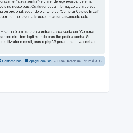
(doravante, “a sua senha”) e um endereço pessoal de email
áveis no nosso país. Qualquer outra informação além do seu
ia ou opcional, segundo o critério de “Comprar Cytotec Brazil”.
ceber, ou não, os emails gerados automaticamente pelo
s. A senha é um meio para entrar na sua conta em “Comprar
m terceiro, tem legitimidade para lhe pedir a senha. Se
e utilizador e email, para o phpBB gerar uma nova senha e
Contacte-nos
Apagar cookies
O Fuso Horário do Fórum é
UTC