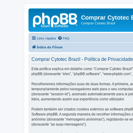
Comprar Cytotec B
Comprar Cytotec Brazil
Links rápidos
FAQ
Índice do Fórum
Comprar Cytotec Brazil - Política de Privacidade
Esta política explica em detalhe como “Comprar Cytotec Brazil”
phpBB (doravante “eles”, “phpBB software”, “www.phpbb.com”, 
Recolheremos informações suas de duas formas. A primeira, ao
temporariamente pelos navegadores web para o seu computador.
(doravante “session-id”), assinado automaticamente para si pel
lidos, aumentando assim sua experiência como utilizador.
Podem também ser criados cookies externos ao software phpBB
Software phpBB. A segunda maneira de recolher informações s
anónimo (doravante “mensagens anónimas”), registando-se em 
(doravante “as suas mensagens”).