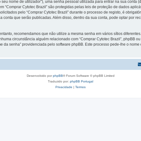
 seu nome de utilizador”), uma senha pessoal utilizada para entrar na sua conta 
 em “Comprar Cytotec Brazil” são protegidas pelas leis de proteção de dados aplic
licitados pelo “Comprar Cytotec Brazil” durante o processo de registo, é obrigatór
a conta que serão publicadas. Além disso, dentro da sua conta, pode optar por re
 entanto, recomendamos que não utilize a mesma senha em vários sítios diferente
enhuma circunstância alguém relacionado com “Comprar Cytotec Brazil”, phpBB ou u
e da senha” providenciada pelo software phpBB. Este processo pede-lhe o nome d
Desenvolvido por
phpBB
® Forum Software © phpBB Limited
Traduzido por:
phpBB Portugal
Privacidade
|
Termos