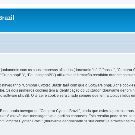
razil
 juntamente com as suas empresas afiliadas (doravante "nós", "nosso", “Comprar Cyt
“Grupo phpBB”, “Equipas phpBB”) utilizam a informação recolhida durante as sua
 navegar no “Comprar Cytotec Brazil” fará com que o Software phpBB crie cookies 
 Os dois primeiros cookies têm a identificação do utilizador (doravante denomin
o software phpBB. O terceiro cookie será criado sempre que tenha tópicos lidos em
 enquanto navegar no “Comprar Cytotec Brazil”, ainda que estes sejam externos o
uas é através das mensagens que partilha connosco. Esta recolha pode fazer-se m
“Comprar Cytotec Brazil” (doravante denominado “a sua conta”) e através das me