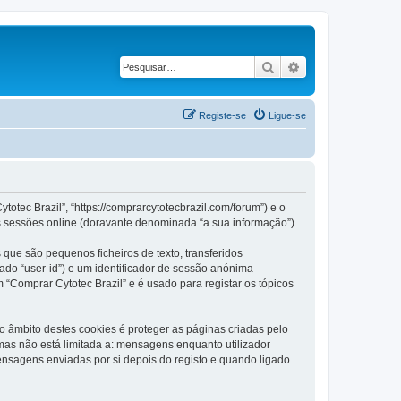
Pesquisar
Pesquisa avançad
Registe-se
Ligue-se
otec Brazil”, “https://comprarcytotecbrazil.com/forum”) e o
s sessões online (doravante denominada “a sua informação”).
que são pequenos ficheiros de texto, transferidos
ado “user-id”) e um identificador de sessão anónima
 “Comprar Cytotec Brazil” e é usado para registar os tópicos
 âmbito destes cookies é proteger as páginas criadas pelo
as não está limitada a: mensagens enquanto utilizador
nsagens enviadas por si depois do registo e quando ligado