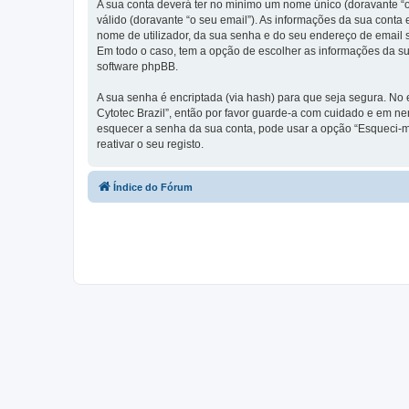
A sua conta deverá ter no mínimo um nome único (doravante “o
válido (doravante “o seu email”). As informações da sua conta
nome de utilizador, da sua senha e do seu endereço de email so
Em todo o caso, tem a opção de escolher as informações da su
software phpBB.
A sua senha é encriptada (via hash) para que seja segura. No
Cytotec Brazil”, então por favor guarde-a com cuidado e em n
esquecer a senha da sua conta, pode usar a opção “Esqueci-m
reativar o seu registo.
Índice do Fórum