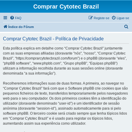
Comprar Cytotec Brazil
FAQ
Registe-se
Ligue-se
P
Índice do Fórum
e
Comprar Cytotec Brazil - Política de Privacidade
s
q
Esta política explica em detalhe como “Comprar Cytotec Brazil” juntamente
com as suas empresas afiliadas (doravante "nós", "nosso", “Comprar Cytotec
u
Brazil”, “https://comprarcytotecbrazil.com/forum”) e o phpBB (doravante “eles”,
i
“phpBB software”, “www.phpbb.com”, “Grupo phpBB”, “Equipas phpBB”)
utilizam a informação recolhida durante as suas sessões online (doravante
s
denominada “a sua informação”).
a
Recolheremos informações suas de duas formas. A primeira, ao navegar no
r
“Comprar Cytotec Brazil” fará com que o Software phpBB crie cookies que são
pequenos ficheiros de texto, transferidos temporariamente pelos navegadores
web para o seu computador. Os dois primeiros cookies têm a identificação do
utilizador (doravante denominado “user-id”) e um identificador de sessão
anónima (doravante “session-id”), assinado automaticamente para si pelo
software phpBB. O terceiro cookie será criado sempre que tenha tópicos lidos
em “Comprar Cytotec Brazil” e é usado para registar os tópicos lidos,
aumentando assim sua experiência como utilizador.