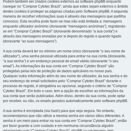
Podem também ser criados cookies externos ao software phpBB enquanto
navegar no “Comprar Cytotec Brazil”, ainda que estes sejam externos o âmbito
destes cookies é proteger as páginas criadas pelo Software phpBB. A segunda
maneira de recolher informações suas é através das mensagens que partilha
connosco. Esta recolha pode fazer-se mas não está limitada a: mensagens
enquanto utilizador anónimo (doravante “mensagens anónimas”), registando-
se em “Comprar Cytotec Brazil” (doravante denominado “a sua conta”) e
através das mensagens enviadas por si depois do registo e quando ligado
(doravante “as suas mensagens”).
A sua conta deverá ter no mínimo um nome único (doravante “o seu nome de
utilizador”), uma senha pessoal utilizada para entrar na sua conta (doravante,
“a sua senha”) e um endereço pessoal de email válido (doravante “o seu
email”). As informações da sua conta em “Comprar Cytotec Brazil” são
protegidas pelas leis de proteção de dados aplicáveis no nosso país.
Qualquer outra informação além do seu nome de utilizador, da sua senha e do
seu endereço de email solicitados pelo “Comprar Cytotec Brazil” durante o
processo de registo, é obrigatória ou opcional, segundo o critério de “Comprar
Cytotec Brazil”. Em todo o caso, tem a opção de escolher as informações da
sua conta que serão publicadas. Além disso, dentro da sua conta, pode optar
por receber, ou não, os emails gerados automaticamente pelo software phpBB.
A sua senha é encriptada (via hash) para que seja segura. No entanto,
recomendamos que não utilize a mesma senha em vários sítios diferentes. A
senha é um meio para entrar na sua conta em “Comprar Cytotec Brazil”, então
por favor guarde-a com cuidado e em nenhuma circunstância alguém
relacionado com “Comprar Cytotec Brazil”, phpBB ou um terceiro, tem