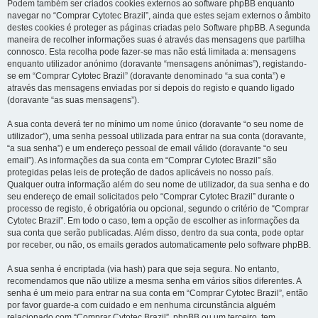
Podem também ser criados cookies externos ao software phpBB enquanto
navegar no “Comprar Cytotec Brazil”, ainda que estes sejam externos o âmbito
destes cookies é proteger as páginas criadas pelo Software phpBB. A segunda
maneira de recolher informações suas é através das mensagens que partilha
connosco. Esta recolha pode fazer-se mas não está limitada a: mensagens
enquanto utilizador anónimo (doravante “mensagens anónimas”), registando-
se em “Comprar Cytotec Brazil” (doravante denominado “a sua conta”) e
através das mensagens enviadas por si depois do registo e quando ligado
(doravante “as suas mensagens”).
A sua conta deverá ter no mínimo um nome único (doravante “o seu nome de
utilizador”), uma senha pessoal utilizada para entrar na sua conta (doravante,
“a sua senha”) e um endereço pessoal de email válido (doravante “o seu
email”). As informações da sua conta em “Comprar Cytotec Brazil” são
protegidas pelas leis de proteção de dados aplicáveis no nosso país.
Qualquer outra informação além do seu nome de utilizador, da sua senha e do
seu endereço de email solicitados pelo “Comprar Cytotec Brazil” durante o
processo de registo, é obrigatória ou opcional, segundo o critério de “Comprar
Cytotec Brazil”. Em todo o caso, tem a opção de escolher as informações da
sua conta que serão publicadas. Além disso, dentro da sua conta, pode optar
por receber, ou não, os emails gerados automaticamente pelo software phpBB.
A sua senha é encriptada (via hash) para que seja segura. No entanto,
recomendamos que não utilize a mesma senha em vários sítios diferentes. A
senha é um meio para entrar na sua conta em “Comprar Cytotec Brazil”, então
por favor guarde-a com cuidado e em nenhuma circunstância alguém
relacionado com “Comprar Cytotec Brazil”, phpBB ou um terceiro, tem