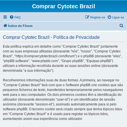
Comprar Cytotec Brazil
FAQ
Registe-se
Ligue-se
P
Índice do Fórum
e
Comprar Cytotec Brazil - Política de Privacidade
s
q
Esta política explica em detalhe como “Comprar Cytotec Brazil” juntamente
com as suas empresas afiliadas (doravante "nós", "nosso", “Comprar Cytotec
u
Brazil”, “https://comprarcytotecbrazil.com/forum”) e o phpBB (doravante “eles”,
i
“phpBB software”, “www.phpbb.com”, “Grupo phpBB”, “Equipas phpBB”)
utilizam a informação recolhida durante as suas sessões online (doravante
s
denominada “a sua informação”).
a
Recolheremos informações suas de duas formas. A primeira, ao navegar no
r
“Comprar Cytotec Brazil” fará com que o Software phpBB crie cookies que são
pequenos ficheiros de texto, transferidos temporariamente pelos navegadores
web para o seu computador. Os dois primeiros cookies têm a identificação do
utilizador (doravante denominado “user-id”) e um identificador de sessão
anónima (doravante “session-id”), assinado automaticamente para si pelo
software phpBB. O terceiro cookie será criado sempre que tenha tópicos lidos
em “Comprar Cytotec Brazil” e é usado para registar os tópicos lidos,
aumentando assim sua experiência como utilizador.