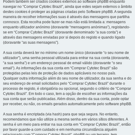
Podem também ser criados cookies externos ao software phpBB enquanto
navegar no “Comprar Cytotec Brazil”, ainda que estes sejam externos o âmbito
destes cookies é proteger as páginas criadas pelo Software phpBB. A segunda
maneira de recolher informações suas é através das mensagens que partilha
connosco. Esta recolha pode fazer-se mas não está limitada a: mensagens
enquanto utilizador anónimo (doravante “mensagens anónimas”), registando-
se em “Comprar Cytotec Brazil” (doravante denominado “a sua conta”) e
através das mensagens enviadas por si depois do registo e quando ligado
(doravante “as suas mensagens”).
A sua conta deverá ter no mínimo um nome único (doravante “o seu nome de
utilizador”), uma senha pessoal utilizada para entrar na sua conta (doravante,
“a sua senha”) e um endereço pessoal de email válido (doravante “o seu
email”). As informações da sua conta em “Comprar Cytotec Brazil” são
protegidas pelas leis de proteção de dados aplicáveis no nosso país.
Qualquer outra informação além do seu nome de utilizador, da sua senha e do
seu endereço de email solicitados pelo “Comprar Cytotec Brazil” durante o
processo de registo, é obrigatória ou opcional, segundo o critério de “Comprar
Cytotec Brazil”. Em todo o caso, tem a opção de escolher as informações da
sua conta que serão publicadas. Além disso, dentro da sua conta, pode optar
por receber, ou não, os emails gerados automaticamente pelo software phpBB.
A sua senha é encriptada (via hash) para que seja segura. No entanto,
recomendamos que não utilize a mesma senha em vários sítios diferentes. A
senha é um meio para entrar na sua conta em “Comprar Cytotec Brazil”, então
por favor guarde-a com cuidado e em nenhuma circunstância alguém
relacionado com “Comprar Cytotec Brazil”, phpBB ou um terceiro, tem