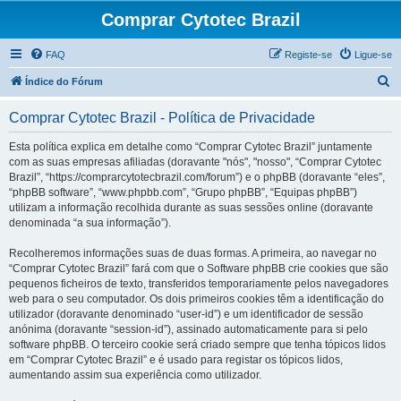
Comprar Cytotec Brazil
FAQ
Registe-se
Ligue-se
P
Índice do Fórum
e
Comprar Cytotec Brazil - Política de Privacidade
s
q
Esta política explica em detalhe como “Comprar Cytotec Brazil” juntamente
com as suas empresas afiliadas (doravante "nós", "nosso", “Comprar Cytotec
u
Brazil”, “https://comprarcytotecbrazil.com/forum”) e o phpBB (doravante “eles”,
i
“phpBB software”, “www.phpbb.com”, “Grupo phpBB”, “Equipas phpBB”)
utilizam a informação recolhida durante as suas sessões online (doravante
s
denominada “a sua informação”).
a
Recolheremos informações suas de duas formas. A primeira, ao navegar no
r
“Comprar Cytotec Brazil” fará com que o Software phpBB crie cookies que são
pequenos ficheiros de texto, transferidos temporariamente pelos navegadores
web para o seu computador. Os dois primeiros cookies têm a identificação do
utilizador (doravante denominado “user-id”) e um identificador de sessão
anónima (doravante “session-id”), assinado automaticamente para si pelo
software phpBB. O terceiro cookie será criado sempre que tenha tópicos lidos
em “Comprar Cytotec Brazil” e é usado para registar os tópicos lidos,
aumentando assim sua experiência como utilizador.