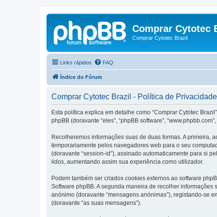
Comprar Cytotec B
Comprar Cytotec Brazil
Links rápidos
FAQ
Índice do Fórum
Comprar Cytotec Brazil - Política de Privacidade
Esta política explica em detalhe como “Comprar Cytotec Brazil”
phpBB (doravante “eles”, “phpBB software”, “www.phpbb.com”, 
Recolheremos informações suas de duas formas. A primeira, ao
temporariamente pelos navegadores web para o seu computador.
(doravante “session-id”), assinado automaticamente para si pel
lidos, aumentando assim sua experiência como utilizador.
Podem também ser criados cookies externos ao software phpBB
Software phpBB. A segunda maneira de recolher informações s
anónimo (doravante “mensagens anónimas”), registando-se em 
(doravante “as suas mensagens”).