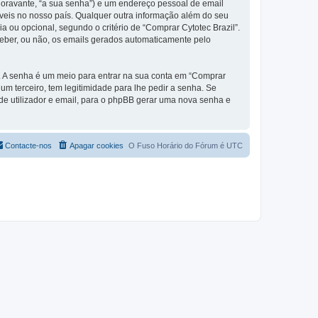
(doravante, “a sua senha”) e um endereço pessoal de email
áveis no nosso país. Qualquer outra informação além do seu
ia ou opcional, segundo o critério de “Comprar Cytotec Brazil”.
ceber, ou não, os emails gerados automaticamente pelo
s. A senha é um meio para entrar na sua conta em “Comprar
m terceiro, tem legitimidade para lhe pedir a senha. Se
e utilizador e email, para o phpBB gerar uma nova senha e
Contacte-nos
Apagar cookies
O Fuso Horário do Fórum é
UTC