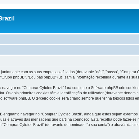
razil
 juntamente com as suas empresas afiliadas (doravante "nós", "nosso", “Comprar Cyt
“Grupo phpBB”, “Equipas phpBB”) utilizam a informação recolhida durante as sua
 navegar no “Comprar Cytotec Brazil” fará com que o Software phpBB crie cookies 
 Os dois primeiros cookies têm a identificação do utilizador (doravante denomin
o software phpBB. O terceiro cookie será criado sempre que tenha tópicos lidos em
 enquanto navegar no “Comprar Cytotec Brazil”, ainda que estes sejam externos o
uas é através das mensagens que partilha connosco. Esta recolha pode fazer-se m
“Comprar Cytotec Brazil” (doravante denominado “a sua conta”) e através das me