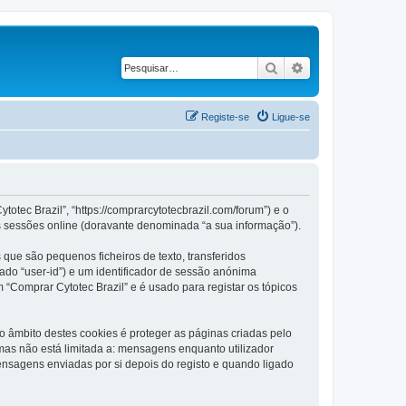
Pesquisar
Pesquisa avançad
Registe-se
Ligue-se
otec Brazil”, “https://comprarcytotecbrazil.com/forum”) e o
s sessões online (doravante denominada “a sua informação”).
que são pequenos ficheiros de texto, transferidos
ado “user-id”) e um identificador de sessão anónima
 “Comprar Cytotec Brazil” e é usado para registar os tópicos
 âmbito destes cookies é proteger as páginas criadas pelo
as não está limitada a: mensagens enquanto utilizador
nsagens enviadas por si depois do registo e quando ligado