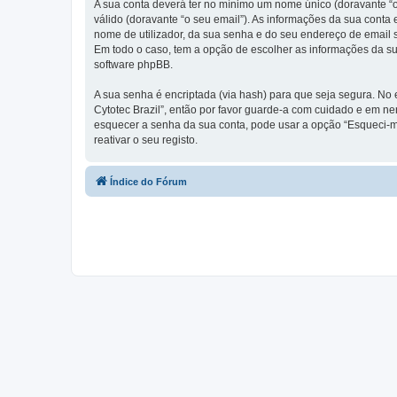
A sua conta deverá ter no mínimo um nome único (doravante “o
válido (doravante “o seu email”). As informações da sua conta
nome de utilizador, da sua senha e do seu endereço de email so
Em todo o caso, tem a opção de escolher as informações da su
software phpBB.
A sua senha é encriptada (via hash) para que seja segura. No
Cytotec Brazil”, então por favor guarde-a com cuidado e em n
esquecer a senha da sua conta, pode usar a opção “Esqueci-m
reativar o seu registo.
Índice do Fórum