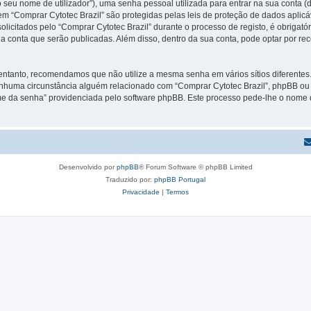
 seu nome de utilizador”), uma senha pessoal utilizada para entrar na sua conta 
 em “Comprar Cytotec Brazil” são protegidas pelas leis de proteção de dados aplic
licitados pelo “Comprar Cytotec Brazil” durante o processo de registo, é obrigatór
a conta que serão publicadas. Além disso, dentro da sua conta, pode optar por re
 entanto, recomendamos que não utilize a mesma senha em vários sítios diferente
enhuma circunstância alguém relacionado com “Comprar Cytotec Brazil”, phpBB ou u
e da senha” providenciada pelo software phpBB. Este processo pede-lhe o nome d
Desenvolvido por
phpBB
® Forum Software © phpBB Limited
Traduzido por:
phpBB Portugal
Privacidade
|
Termos