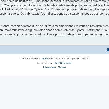
 seu nome de utilizador”), uma senha pessoal utilizada para entrar na sua conta 
 em “Comprar Cytotec Brazil” são protegidas pelas leis de proteção de dados aplic
licitados pelo “Comprar Cytotec Brazil” durante o processo de registo, é obrigatór
a conta que serão publicadas. Além disso, dentro da sua conta, pode optar por re
 entanto, recomendamos que não utilize a mesma senha em vários sítios diferente
enhuma circunstância alguém relacionado com “Comprar Cytotec Brazil”, phpBB ou u
e da senha” providenciada pelo software phpBB. Este processo pede-lhe o nome d
Desenvolvido por
phpBB
® Forum Software © phpBB Limited
Traduzido por:
phpBB Portugal
Privacidade
|
Termos