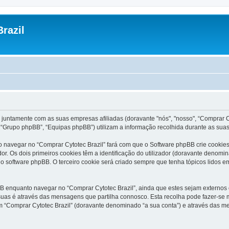
razil
 juntamente com as suas empresas afiliadas (doravante "nós", "nosso", “Comprar Cyt
“Grupo phpBB”, “Equipas phpBB”) utilizam a informação recolhida durante as sua
 navegar no “Comprar Cytotec Brazil” fará com que o Software phpBB crie cookies 
 Os dois primeiros cookies têm a identificação do utilizador (doravante denomin
o software phpBB. O terceiro cookie será criado sempre que tenha tópicos lidos em
 enquanto navegar no “Comprar Cytotec Brazil”, ainda que estes sejam externos o
uas é através das mensagens que partilha connosco. Esta recolha pode fazer-se m
“Comprar Cytotec Brazil” (doravante denominado “a sua conta”) e através das me