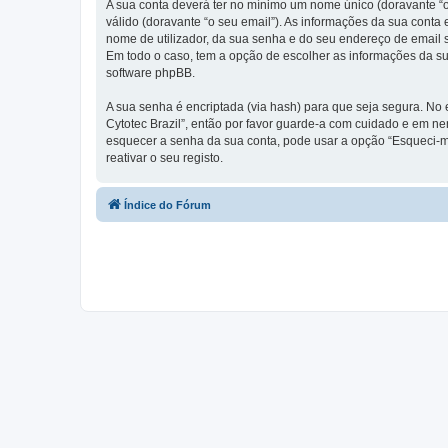
A sua conta deverá ter no mínimo um nome único (doravante “o
válido (doravante “o seu email”). As informações da sua conta
nome de utilizador, da sua senha e do seu endereço de email so
Em todo o caso, tem a opção de escolher as informações da su
software phpBB.
A sua senha é encriptada (via hash) para que seja segura. No
Cytotec Brazil”, então por favor guarde-a com cuidado e em n
esquecer a senha da sua conta, pode usar a opção “Esqueci-m
reativar o seu registo.
Índice do Fórum