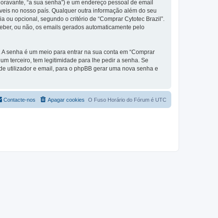
(doravante, “a sua senha”) e um endereço pessoal de email
áveis no nosso país. Qualquer outra informação além do seu
ia ou opcional, segundo o critério de “Comprar Cytotec Brazil”.
ceber, ou não, os emails gerados automaticamente pelo
s. A senha é um meio para entrar na sua conta em “Comprar
m terceiro, tem legitimidade para lhe pedir a senha. Se
e utilizador e email, para o phpBB gerar uma nova senha e
Contacte-nos
Apagar cookies
O Fuso Horário do Fórum é
UTC