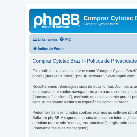
Comprar Cytotec B
Comprar Cytotec Brazil
Links rápidos
FAQ
Índice do Fórum
Comprar Cytotec Brazil - Política de Privacidade
Esta política explica em detalhe como “Comprar Cytotec Brazil”
phpBB (doravante “eles”, “phpBB software”, “www.phpbb.com”, 
Recolheremos informações suas de duas formas. A primeira, ao
temporariamente pelos navegadores web para o seu computador.
(doravante “session-id”), assinado automaticamente para si pel
lidos, aumentando assim sua experiência como utilizador.
Podem também ser criados cookies externos ao software phpBB
Software phpBB. A segunda maneira de recolher informações s
anónimo (doravante “mensagens anónimas”), registando-se em 
(doravante “as suas mensagens”).