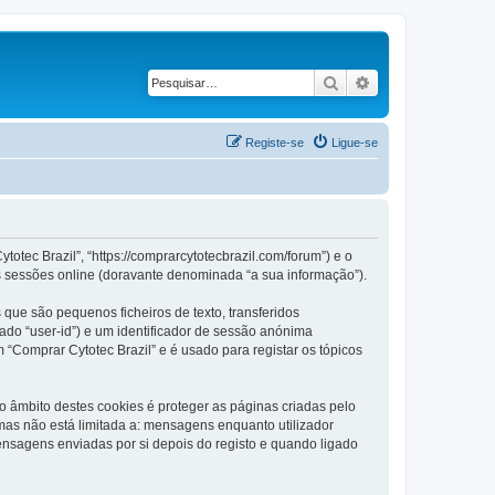
Pesquisar
Pesquisa avançad
Registe-se
Ligue-se
otec Brazil”, “https://comprarcytotecbrazil.com/forum”) e o
s sessões online (doravante denominada “a sua informação”).
que são pequenos ficheiros de texto, transferidos
ado “user-id”) e um identificador de sessão anónima
 “Comprar Cytotec Brazil” e é usado para registar os tópicos
 âmbito destes cookies é proteger as páginas criadas pelo
as não está limitada a: mensagens enquanto utilizador
nsagens enviadas por si depois do registo e quando ligado