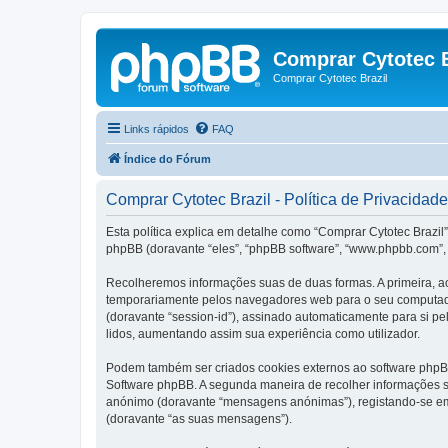
Comprar Cytotec B
Comprar Cytotec Brazil
Links rápidos
FAQ
Índice do Fórum
Comprar Cytotec Brazil - Política de Privacidade
Esta política explica em detalhe como “Comprar Cytotec Brazil”
phpBB (doravante “eles”, “phpBB software”, “www.phpbb.com”, 
Recolheremos informações suas de duas formas. A primeira, ao
temporariamente pelos navegadores web para o seu computador.
(doravante “session-id”), assinado automaticamente para si pel
lidos, aumentando assim sua experiência como utilizador.
Podem também ser criados cookies externos ao software phpBB
Software phpBB. A segunda maneira de recolher informações s
anónimo (doravante “mensagens anónimas”), registando-se em 
(doravante “as suas mensagens”).