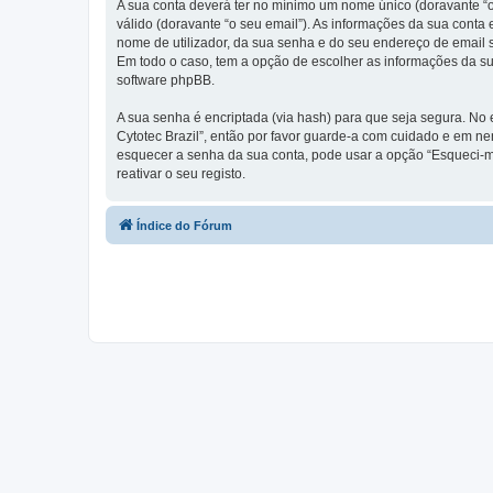
A sua conta deverá ter no mínimo um nome único (doravante “o
válido (doravante “o seu email”). As informações da sua conta
nome de utilizador, da sua senha e do seu endereço de email so
Em todo o caso, tem a opção de escolher as informações da su
software phpBB.
A sua senha é encriptada (via hash) para que seja segura. No
Cytotec Brazil”, então por favor guarde-a com cuidado e em n
esquecer a senha da sua conta, pode usar a opção “Esqueci-m
reativar o seu registo.
Índice do Fórum