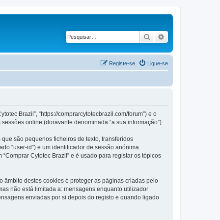
Pesquisar
Pesquisa avançad
Registe-se
Ligue-se
otec Brazil”, “https://comprarcytotecbrazil.com/forum”) e o
s sessões online (doravante denominada “a sua informação”).
que são pequenos ficheiros de texto, transferidos
ado “user-id”) e um identificador de sessão anónima
 “Comprar Cytotec Brazil” e é usado para registar os tópicos
 âmbito destes cookies é proteger as páginas criadas pelo
as não está limitada a: mensagens enquanto utilizador
nsagens enviadas por si depois do registo e quando ligado