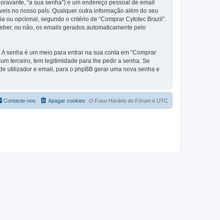
(doravante, “a sua senha”) e um endereço pessoal de email
áveis no nosso país. Qualquer outra informação além do seu
ia ou opcional, segundo o critério de “Comprar Cytotec Brazil”.
ceber, ou não, os emails gerados automaticamente pelo
s. A senha é um meio para entrar na sua conta em “Comprar
m terceiro, tem legitimidade para lhe pedir a senha. Se
e utilizador e email, para o phpBB gerar uma nova senha e
Contacte-nos
Apagar cookies
O Fuso Horário do Fórum é
UTC