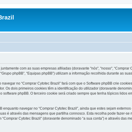
razil
 juntamente com as suas empresas afiliadas (doravante "nós", "nosso", “Comprar Cyt
“Grupo phpBB”, “Equipas phpBB”) utilizam a informação recolhida durante as sua
 navegar no “Comprar Cytotec Brazil” fará com que o Software phpBB crie cookies 
 Os dois primeiros cookies têm a identificação do utilizador (doravante denomin
o software phpBB. O terceiro cookie será criado sempre que tenha tópicos lidos em
 enquanto navegar no “Comprar Cytotec Brazil”, ainda que estes sejam externos o
uas é através das mensagens que partilha connosco. Esta recolha pode fazer-se m
“Comprar Cytotec Brazil” (doravante denominado “a sua conta”) e através das me