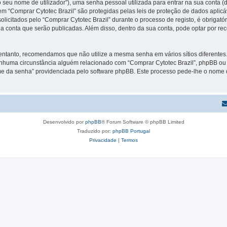
 seu nome de utilizador”), uma senha pessoal utilizada para entrar na sua conta 
 em “Comprar Cytotec Brazil” são protegidas pelas leis de proteção de dados aplic
licitados pelo “Comprar Cytotec Brazil” durante o processo de registo, é obrigatór
a conta que serão publicadas. Além disso, dentro da sua conta, pode optar por re
 entanto, recomendamos que não utilize a mesma senha em vários sítios diferente
enhuma circunstância alguém relacionado com “Comprar Cytotec Brazil”, phpBB ou u
e da senha” providenciada pelo software phpBB. Este processo pede-lhe o nome d
Desenvolvido por
phpBB
® Forum Software © phpBB Limited
Traduzido por:
phpBB Portugal
Privacidade
|
Termos