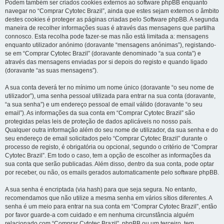
Podem também ser criados cookies externos ao software phpBB enquanto
navegar no “Comprar Cytotec Brazil”, ainda que estes sejam externos o âmbito
destes cookies é proteger as páginas criadas pelo Software phpBB. A segunda
maneira de recolher informações suas é através das mensagens que partilha
connosco. Esta recolha pode fazer-se mas não está limitada a: mensagens
enquanto utilizador anónimo (doravante “mensagens anónimas”), registando-
se em “Comprar Cytotec Brazil” (doravante denominado “a sua conta”) e
através das mensagens enviadas por si depois do registo e quando ligado
(doravante “as suas mensagens”).
A sua conta deverá ter no mínimo um nome único (doravante “o seu nome de
utilizador”), uma senha pessoal utilizada para entrar na sua conta (doravante,
“a sua senha”) e um endereço pessoal de email válido (doravante “o seu
email”). As informações da sua conta em “Comprar Cytotec Brazil” são
protegidas pelas leis de proteção de dados aplicáveis no nosso país.
Qualquer outra informação além do seu nome de utilizador, da sua senha e do
seu endereço de email solicitados pelo “Comprar Cytotec Brazil” durante o
processo de registo, é obrigatória ou opcional, segundo o critério de “Comprar
Cytotec Brazil”. Em todo o caso, tem a opção de escolher as informações da
sua conta que serão publicadas. Além disso, dentro da sua conta, pode optar
por receber, ou não, os emails gerados automaticamente pelo software phpBB.
A sua senha é encriptada (via hash) para que seja segura. No entanto,
recomendamos que não utilize a mesma senha em vários sítios diferentes. A
senha é um meio para entrar na sua conta em “Comprar Cytotec Brazil”, então
por favor guarde-a com cuidado e em nenhuma circunstância alguém
relacionado com “Comprar Cytotec Brazil”, phpBB ou um terceiro, tem