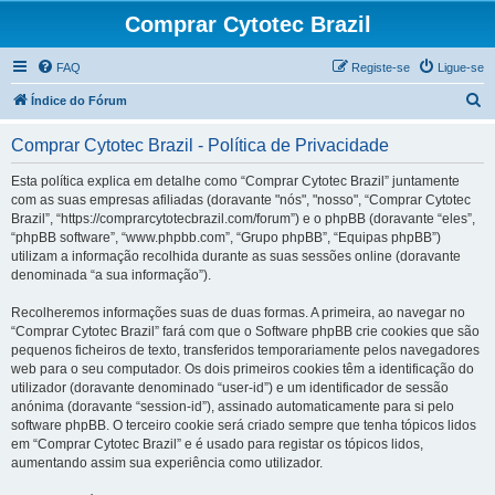
Comprar Cytotec Brazil
FAQ
Registe-se
Ligue-se
P
Índice do Fórum
e
Comprar Cytotec Brazil - Política de Privacidade
s
q
Esta política explica em detalhe como “Comprar Cytotec Brazil” juntamente
com as suas empresas afiliadas (doravante "nós", "nosso", “Comprar Cytotec
u
Brazil”, “https://comprarcytotecbrazil.com/forum”) e o phpBB (doravante “eles”,
i
“phpBB software”, “www.phpbb.com”, “Grupo phpBB”, “Equipas phpBB”)
utilizam a informação recolhida durante as suas sessões online (doravante
s
denominada “a sua informação”).
a
Recolheremos informações suas de duas formas. A primeira, ao navegar no
r
“Comprar Cytotec Brazil” fará com que o Software phpBB crie cookies que são
pequenos ficheiros de texto, transferidos temporariamente pelos navegadores
web para o seu computador. Os dois primeiros cookies têm a identificação do
utilizador (doravante denominado “user-id”) e um identificador de sessão
anónima (doravante “session-id”), assinado automaticamente para si pelo
software phpBB. O terceiro cookie será criado sempre que tenha tópicos lidos
em “Comprar Cytotec Brazil” e é usado para registar os tópicos lidos,
aumentando assim sua experiência como utilizador.