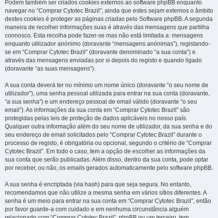
Podem também ser criados cookies externos ao software phpBB enquanto
navegar no “Comprar Cytotec Brazil”, ainda que estes sejam externos o âmbito
destes cookies é proteger as páginas criadas pelo Software phpBB. A segunda
maneira de recolher informações suas é através das mensagens que partilha
connosco. Esta recolha pode fazer-se mas não está limitada a: mensagens
enquanto utilizador anónimo (doravante “mensagens anónimas”), registando-
se em “Comprar Cytotec Brazil” (doravante denominado “a sua conta”) e
através das mensagens enviadas por si depois do registo e quando ligado
(doravante “as suas mensagens”).
A sua conta deverá ter no mínimo um nome único (doravante “o seu nome de
utilizador”), uma senha pessoal utilizada para entrar na sua conta (doravante,
“a sua senha”) e um endereço pessoal de email válido (doravante “o seu
email”). As informações da sua conta em “Comprar Cytotec Brazil” são
protegidas pelas leis de proteção de dados aplicáveis no nosso país.
Qualquer outra informação além do seu nome de utilizador, da sua senha e do
seu endereço de email solicitados pelo “Comprar Cytotec Brazil” durante o
processo de registo, é obrigatória ou opcional, segundo o critério de “Comprar
Cytotec Brazil”. Em todo o caso, tem a opção de escolher as informações da
sua conta que serão publicadas. Além disso, dentro da sua conta, pode optar
por receber, ou não, os emails gerados automaticamente pelo software phpBB.
A sua senha é encriptada (via hash) para que seja segura. No entanto,
recomendamos que não utilize a mesma senha em vários sítios diferentes. A
senha é um meio para entrar na sua conta em “Comprar Cytotec Brazil”, então
por favor guarde-a com cuidado e em nenhuma circunstância alguém
relacionado com “Comprar Cytotec Brazil”, phpBB ou um terceiro, tem