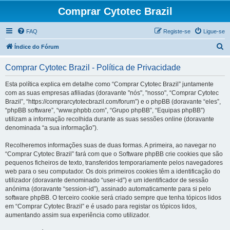
Comprar Cytotec Brazil
FAQ
Registe-se
Ligue-se
P
Índice do Fórum
e
Comprar Cytotec Brazil - Política de Privacidade
s
q
Esta política explica em detalhe como “Comprar Cytotec Brazil” juntamente
com as suas empresas afiliadas (doravante "nós", "nosso", “Comprar Cytotec
u
Brazil”, “https://comprarcytotecbrazil.com/forum”) e o phpBB (doravante “eles”,
i
“phpBB software”, “www.phpbb.com”, “Grupo phpBB”, “Equipas phpBB”)
utilizam a informação recolhida durante as suas sessões online (doravante
s
denominada “a sua informação”).
a
Recolheremos informações suas de duas formas. A primeira, ao navegar no
r
“Comprar Cytotec Brazil” fará com que o Software phpBB crie cookies que são
pequenos ficheiros de texto, transferidos temporariamente pelos navegadores
web para o seu computador. Os dois primeiros cookies têm a identificação do
utilizador (doravante denominado “user-id”) e um identificador de sessão
anónima (doravante “session-id”), assinado automaticamente para si pelo
software phpBB. O terceiro cookie será criado sempre que tenha tópicos lidos
em “Comprar Cytotec Brazil” e é usado para registar os tópicos lidos,
aumentando assim sua experiência como utilizador.