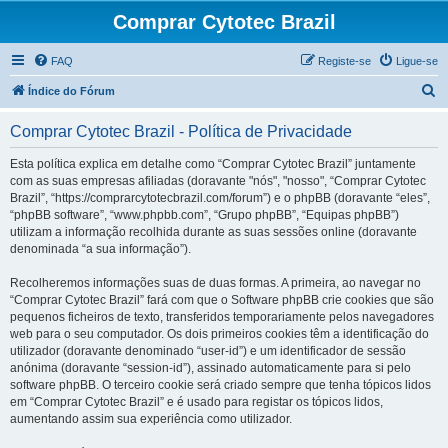
Comprar Cytotec Brazil
FAQ
Registe-se
Ligue-se
P
Índice do Fórum
e
Comprar Cytotec Brazil - Política de Privacidade
s
q
Esta política explica em detalhe como “Comprar Cytotec Brazil” juntamente
com as suas empresas afiliadas (doravante "nós", "nosso", “Comprar Cytotec
u
Brazil”, “https://comprarcytotecbrazil.com/forum”) e o phpBB (doravante “eles”,
i
“phpBB software”, “www.phpbb.com”, “Grupo phpBB”, “Equipas phpBB”)
utilizam a informação recolhida durante as suas sessões online (doravante
s
denominada “a sua informação”).
a
Recolheremos informações suas de duas formas. A primeira, ao navegar no
r
“Comprar Cytotec Brazil” fará com que o Software phpBB crie cookies que são
pequenos ficheiros de texto, transferidos temporariamente pelos navegadores
web para o seu computador. Os dois primeiros cookies têm a identificação do
utilizador (doravante denominado “user-id”) e um identificador de sessão
anónima (doravante “session-id”), assinado automaticamente para si pelo
software phpBB. O terceiro cookie será criado sempre que tenha tópicos lidos
em “Comprar Cytotec Brazil” e é usado para registar os tópicos lidos,
aumentando assim sua experiência como utilizador.