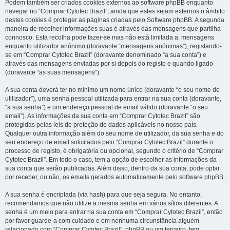
Podem também ser criados cookies externos ao software phpBB enquanto
navegar no “Comprar Cytotec Brazil”, ainda que estes sejam externos o âmbito
destes cookies é proteger as páginas criadas pelo Software phpBB. A segunda
maneira de recolher informações suas é através das mensagens que partilha
connosco. Esta recolha pode fazer-se mas não está limitada a: mensagens
enquanto utilizador anónimo (doravante “mensagens anónimas”), registando-
se em “Comprar Cytotec Brazil” (doravante denominado “a sua conta”) e
através das mensagens enviadas por si depois do registo e quando ligado
(doravante “as suas mensagens”).
A sua conta deverá ter no mínimo um nome único (doravante “o seu nome de
utilizador”), uma senha pessoal utilizada para entrar na sua conta (doravante,
“a sua senha”) e um endereço pessoal de email válido (doravante “o seu
email”). As informações da sua conta em “Comprar Cytotec Brazil” são
protegidas pelas leis de proteção de dados aplicáveis no nosso país.
Qualquer outra informação além do seu nome de utilizador, da sua senha e do
seu endereço de email solicitados pelo “Comprar Cytotec Brazil” durante o
processo de registo, é obrigatória ou opcional, segundo o critério de “Comprar
Cytotec Brazil”. Em todo o caso, tem a opção de escolher as informações da
sua conta que serão publicadas. Além disso, dentro da sua conta, pode optar
por receber, ou não, os emails gerados automaticamente pelo software phpBB.
A sua senha é encriptada (via hash) para que seja segura. No entanto,
recomendamos que não utilize a mesma senha em vários sítios diferentes. A
senha é um meio para entrar na sua conta em “Comprar Cytotec Brazil”, então
por favor guarde-a com cuidado e em nenhuma circunstância alguém
relacionado com “Comprar Cytotec Brazil”, phpBB ou um terceiro, tem