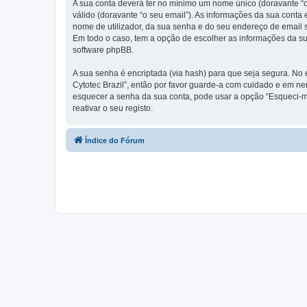
A sua conta deverá ter no mínimo um nome único (doravante “o
válido (doravante “o seu email”). As informações da sua conta
nome de utilizador, da sua senha e do seu endereço de email so
Em todo o caso, tem a opção de escolher as informações da su
software phpBB.
A sua senha é encriptada (via hash) para que seja segura. No
Cytotec Brazil”, então por favor guarde-a com cuidado e em n
esquecer a senha da sua conta, pode usar a opção “Esqueci-m
reativar o seu registo.
Índice do Fórum