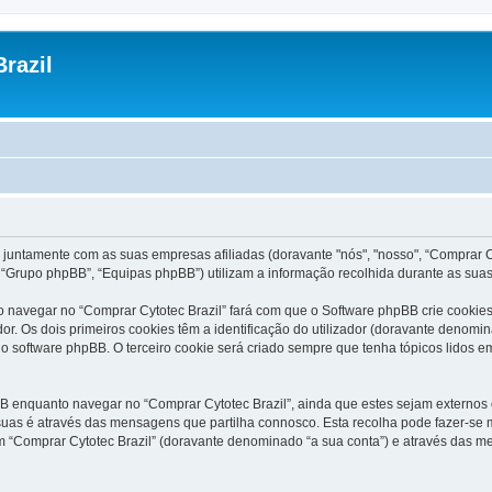
razil
 juntamente com as suas empresas afiliadas (doravante "nós", "nosso", “Comprar Cyt
“Grupo phpBB”, “Equipas phpBB”) utilizam a informação recolhida durante as sua
 navegar no “Comprar Cytotec Brazil” fará com que o Software phpBB crie cookies 
 Os dois primeiros cookies têm a identificação do utilizador (doravante denomin
o software phpBB. O terceiro cookie será criado sempre que tenha tópicos lidos em
 enquanto navegar no “Comprar Cytotec Brazil”, ainda que estes sejam externos o
uas é através das mensagens que partilha connosco. Esta recolha pode fazer-se m
“Comprar Cytotec Brazil” (doravante denominado “a sua conta”) e através das me