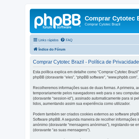
Comprar Cytotec B
Comprar Cytotec Brazil
Links rápidos
FAQ
Índice do Fórum
Comprar Cytotec Brazil - Política de Privacidade
Esta política explica em detalhe como “Comprar Cytotec Brazil”
phpBB (doravante “eles”, “phpBB software”, “www.phpbb.com”, 
Recolheremos informações suas de duas formas. A primeira, ao
temporariamente pelos navegadores web para o seu computador.
(doravante “session-id”), assinado automaticamente para si pel
lidos, aumentando assim sua experiência como utilizador.
Podem também ser criados cookies externos ao software phpBB
Software phpBB. A segunda maneira de recolher informações s
anónimo (doravante “mensagens anónimas”), registando-se em 
(doravante “as suas mensagens”).