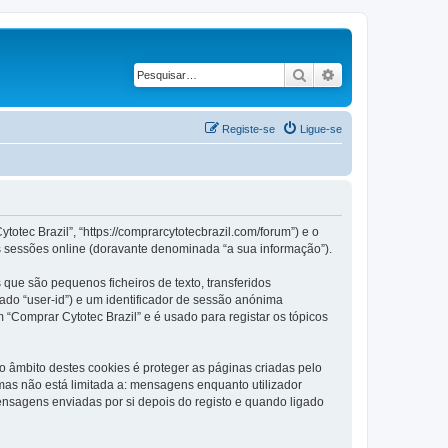
Pesquisar
Pesquisa avançad
Registe-se
Ligue-se
otec Brazil”, “https://comprarcytotecbrazil.com/forum”) e o
s sessões online (doravante denominada “a sua informação”).
que são pequenos ficheiros de texto, transferidos
ado “user-id”) e um identificador de sessão anónima
 “Comprar Cytotec Brazil” e é usado para registar os tópicos
 âmbito destes cookies é proteger as páginas criadas pelo
as não está limitada a: mensagens enquanto utilizador
nsagens enviadas por si depois do registo e quando ligado