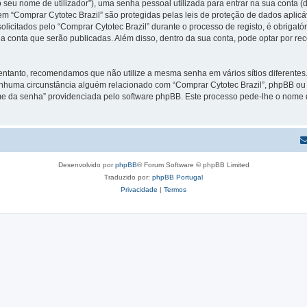
 seu nome de utilizador”), uma senha pessoal utilizada para entrar na sua conta 
 em “Comprar Cytotec Brazil” são protegidas pelas leis de proteção de dados aplic
licitados pelo “Comprar Cytotec Brazil” durante o processo de registo, é obrigatór
a conta que serão publicadas. Além disso, dentro da sua conta, pode optar por re
 entanto, recomendamos que não utilize a mesma senha em vários sítios diferente
enhuma circunstância alguém relacionado com “Comprar Cytotec Brazil”, phpBB ou u
e da senha” providenciada pelo software phpBB. Este processo pede-lhe o nome d
Desenvolvido por
phpBB
® Forum Software © phpBB Limited
Traduzido por:
phpBB Portugal
Privacidade
|
Termos