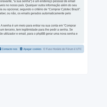
(doravante, “a sua senha”) e um endereço pessoal de email
áveis no nosso país. Qualquer outra informação além do seu
ia ou opcional, segundo o critério de “Comprar Cytotec Brazil”.
ceber, ou não, os emails gerados automaticamente pelo
s. A senha é um meio para entrar na sua conta em “Comprar
m terceiro, tem legitimidade para lhe pedir a senha. Se
e utilizador e email, para o phpBB gerar uma nova senha e
Contacte-nos
Apagar cookies
O Fuso Horário do Fórum é
UTC