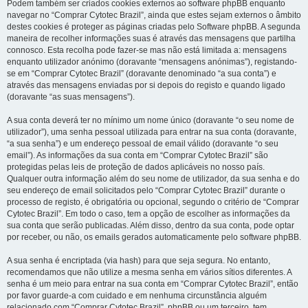
Podem também ser criados cookies externos ao software phpBB enquanto
navegar no “Comprar Cytotec Brazil”, ainda que estes sejam externos o âmbito
destes cookies é proteger as páginas criadas pelo Software phpBB. A segunda
maneira de recolher informações suas é através das mensagens que partilha
connosco. Esta recolha pode fazer-se mas não está limitada a: mensagens
enquanto utilizador anónimo (doravante “mensagens anónimas”), registando-
se em “Comprar Cytotec Brazil” (doravante denominado “a sua conta”) e
através das mensagens enviadas por si depois do registo e quando ligado
(doravante “as suas mensagens”).
A sua conta deverá ter no mínimo um nome único (doravante “o seu nome de
utilizador”), uma senha pessoal utilizada para entrar na sua conta (doravante,
“a sua senha”) e um endereço pessoal de email válido (doravante “o seu
email”). As informações da sua conta em “Comprar Cytotec Brazil” são
protegidas pelas leis de proteção de dados aplicáveis no nosso país.
Qualquer outra informação além do seu nome de utilizador, da sua senha e do
seu endereço de email solicitados pelo “Comprar Cytotec Brazil” durante o
processo de registo, é obrigatória ou opcional, segundo o critério de “Comprar
Cytotec Brazil”. Em todo o caso, tem a opção de escolher as informações da
sua conta que serão publicadas. Além disso, dentro da sua conta, pode optar
por receber, ou não, os emails gerados automaticamente pelo software phpBB.
A sua senha é encriptada (via hash) para que seja segura. No entanto,
recomendamos que não utilize a mesma senha em vários sítios diferentes. A
senha é um meio para entrar na sua conta em “Comprar Cytotec Brazil”, então
por favor guarde-a com cuidado e em nenhuma circunstância alguém
relacionado com “Comprar Cytotec Brazil”, phpBB ou um terceiro, tem