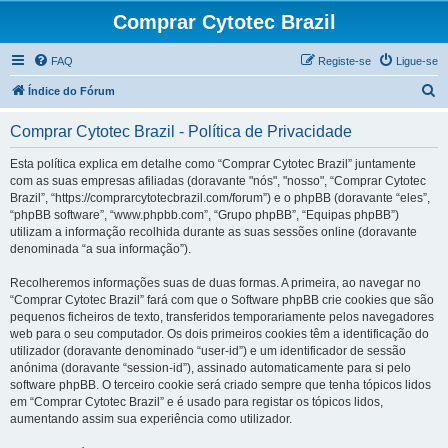
Comprar Cytotec Brazil
FAQ
Registe-se
Ligue-se
P
Índice do Fórum
e
Comprar Cytotec Brazil - Política de Privacidade
s
q
Esta política explica em detalhe como “Comprar Cytotec Brazil” juntamente
com as suas empresas afiliadas (doravante "nós", "nosso", “Comprar Cytotec
u
Brazil”, “https://comprarcytotecbrazil.com/forum”) e o phpBB (doravante “eles”,
i
“phpBB software”, “www.phpbb.com”, “Grupo phpBB”, “Equipas phpBB”)
utilizam a informação recolhida durante as suas sessões online (doravante
s
denominada “a sua informação”).
a
Recolheremos informações suas de duas formas. A primeira, ao navegar no
r
“Comprar Cytotec Brazil” fará com que o Software phpBB crie cookies que são
pequenos ficheiros de texto, transferidos temporariamente pelos navegadores
web para o seu computador. Os dois primeiros cookies têm a identificação do
utilizador (doravante denominado “user-id”) e um identificador de sessão
anónima (doravante “session-id”), assinado automaticamente para si pelo
software phpBB. O terceiro cookie será criado sempre que tenha tópicos lidos
em “Comprar Cytotec Brazil” e é usado para registar os tópicos lidos,
aumentando assim sua experiência como utilizador.