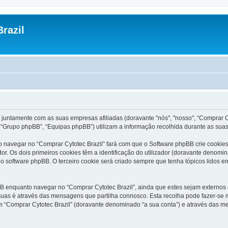
razil
 juntamente com as suas empresas afiliadas (doravante "nós", "nosso", “Comprar Cyt
“Grupo phpBB”, “Equipas phpBB”) utilizam a informação recolhida durante as sua
 navegar no “Comprar Cytotec Brazil” fará com que o Software phpBB crie cookies 
 Os dois primeiros cookies têm a identificação do utilizador (doravante denomin
o software phpBB. O terceiro cookie será criado sempre que tenha tópicos lidos em
 enquanto navegar no “Comprar Cytotec Brazil”, ainda que estes sejam externos o
uas é através das mensagens que partilha connosco. Esta recolha pode fazer-se m
“Comprar Cytotec Brazil” (doravante denominado “a sua conta”) e através das me