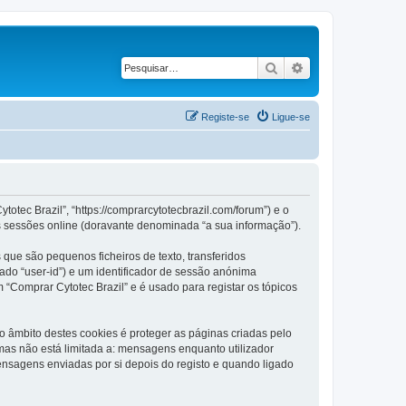
Pesquisar
Pesquisa avançad
Registe-se
Ligue-se
otec Brazil”, “https://comprarcytotecbrazil.com/forum”) e o
s sessões online (doravante denominada “a sua informação”).
que são pequenos ficheiros de texto, transferidos
ado “user-id”) e um identificador de sessão anónima
 “Comprar Cytotec Brazil” e é usado para registar os tópicos
 âmbito destes cookies é proteger as páginas criadas pelo
as não está limitada a: mensagens enquanto utilizador
nsagens enviadas por si depois do registo e quando ligado