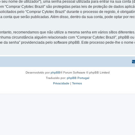
 seu nome de utilizador”), uma senha pessoal utilizada para entrar na sua conta 
 em “Comprar Cytotec Brazil” são protegidas pelas leis de proteção de dados aplic
licitados pelo “Comprar Cytotec Brazil” durante o processo de registo, é obrigatór
a conta que serão publicadas. Além disso, dentro da sua conta, pode optar por re
 entanto, recomendamos que não utilize a mesma senha em vários sítios diferente
enhuma circunstância alguém relacionado com “Comprar Cytotec Brazil”, phpBB ou u
e da senha” providenciada pelo software phpBB. Este processo pede-lhe o nome d
Desenvolvido por
phpBB
® Forum Software © phpBB Limited
Traduzido por:
phpBB Portugal
Privacidade
|
Termos