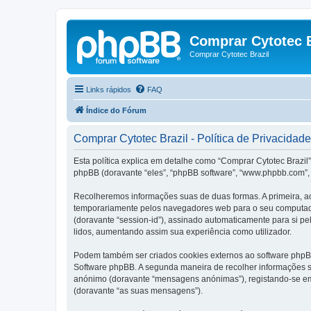
Comprar Cytotec B
Comprar Cytotec Brazil
Links rápidos
FAQ
Índice do Fórum
Comprar Cytotec Brazil - Política de Privacidade
Esta política explica em detalhe como “Comprar Cytotec Brazil”
phpBB (doravante “eles”, “phpBB software”, “www.phpbb.com”, 
Recolheremos informações suas de duas formas. A primeira, ao
temporariamente pelos navegadores web para o seu computador.
(doravante “session-id”), assinado automaticamente para si pel
lidos, aumentando assim sua experiência como utilizador.
Podem também ser criados cookies externos ao software phpBB
Software phpBB. A segunda maneira de recolher informações s
anónimo (doravante “mensagens anónimas”), registando-se em 
(doravante “as suas mensagens”).