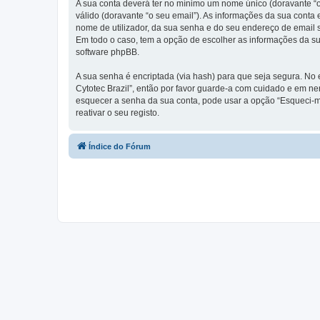
A sua conta deverá ter no mínimo um nome único (doravante “o
válido (doravante “o seu email”). As informações da sua conta
nome de utilizador, da sua senha e do seu endereço de email so
Em todo o caso, tem a opção de escolher as informações da su
software phpBB.
A sua senha é encriptada (via hash) para que seja segura. No
Cytotec Brazil”, então por favor guarde-a com cuidado e em n
esquecer a senha da sua conta, pode usar a opção “Esqueci-m
reativar o seu registo.
Índice do Fórum