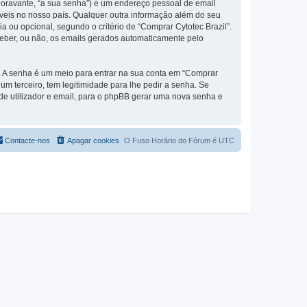
(doravante, “a sua senha”) e um endereço pessoal de email
áveis no nosso país. Qualquer outra informação além do seu
ia ou opcional, segundo o critério de “Comprar Cytotec Brazil”.
ceber, ou não, os emails gerados automaticamente pelo
s. A senha é um meio para entrar na sua conta em “Comprar
m terceiro, tem legitimidade para lhe pedir a senha. Se
e utilizador e email, para o phpBB gerar uma nova senha e
Contacte-nos
Apagar cookies
O Fuso Horário do Fórum é
UTC