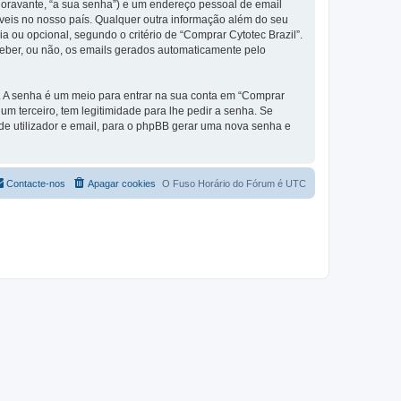
(doravante, “a sua senha”) e um endereço pessoal de email
áveis no nosso país. Qualquer outra informação além do seu
ia ou opcional, segundo o critério de “Comprar Cytotec Brazil”.
ceber, ou não, os emails gerados automaticamente pelo
s. A senha é um meio para entrar na sua conta em “Comprar
m terceiro, tem legitimidade para lhe pedir a senha. Se
e utilizador e email, para o phpBB gerar uma nova senha e
Contacte-nos
Apagar cookies
O Fuso Horário do Fórum é
UTC