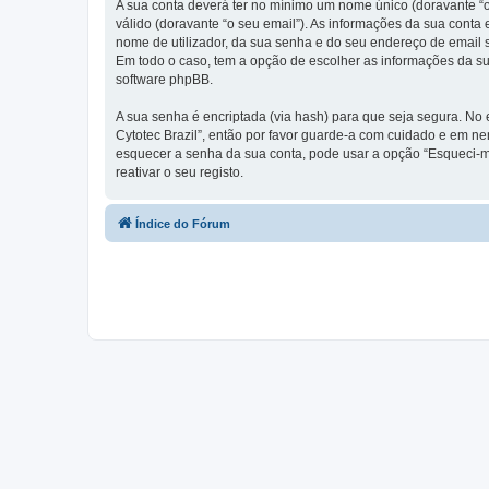
A sua conta deverá ter no mínimo um nome único (doravante “o
válido (doravante “o seu email”). As informações da sua conta
nome de utilizador, da sua senha e do seu endereço de email so
Em todo o caso, tem a opção de escolher as informações da su
software phpBB.
A sua senha é encriptada (via hash) para que seja segura. No
Cytotec Brazil”, então por favor guarde-a com cuidado e em n
esquecer a senha da sua conta, pode usar a opção “Esqueci-m
reativar o seu registo.
Índice do Fórum