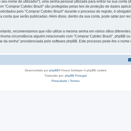
 seu nome de utilizador”), uma senha pessoal utilizada para entrar na sua conta 
 em “Comprar Cytotec Brazil” são protegidas pelas leis de proteção de dados aplic
licitados pelo “Comprar Cytotec Brazil” durante o processo de registo, é obrigatór
a conta que serão publicadas. Além disso, dentro da sua conta, pode optar por re
 entanto, recomendamos que não utilize a mesma senha em vários sítios diferente
enhuma circunstância alguém relacionado com “Comprar Cytotec Brazil”, phpBB ou u
e da senha” providenciada pelo software phpBB. Este processo pede-lhe o nome d
Desenvolvido por
phpBB
® Forum Software © phpBB Limited
Traduzido por:
phpBB Portugal
Privacidade
|
Termos