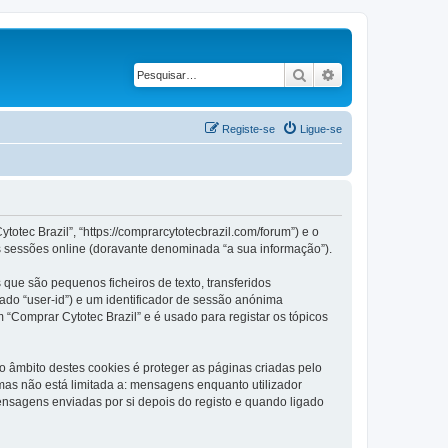
Pesquisar
Pesquisa avançad
Registe-se
Ligue-se
otec Brazil”, “https://comprarcytotecbrazil.com/forum”) e o
s sessões online (doravante denominada “a sua informação”).
que são pequenos ficheiros de texto, transferidos
ado “user-id”) e um identificador de sessão anónima
 “Comprar Cytotec Brazil” e é usado para registar os tópicos
 âmbito destes cookies é proteger as páginas criadas pelo
as não está limitada a: mensagens enquanto utilizador
nsagens enviadas por si depois do registo e quando ligado