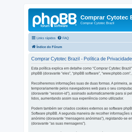
Comprar Cytotec B
Comprar Cytotec Brazil
Links rápidos
FAQ
Índice do Fórum
Comprar Cytotec Brazil - Política de Privacidade
Esta política explica em detalhe como “Comprar Cytotec Brazil”
phpBB (doravante “eles”, “phpBB software”, “www.phpbb.com”, 
Recolheremos informações suas de duas formas. A primeira, ao
temporariamente pelos navegadores web para o seu computador.
(doravante “session-id”), assinado automaticamente para si pel
lidos, aumentando assim sua experiência como utilizador.
Podem também ser criados cookies externos ao software phpBB
Software phpBB. A segunda maneira de recolher informações s
anónimo (doravante “mensagens anónimas”), registando-se em 
(doravante “as suas mensagens”).