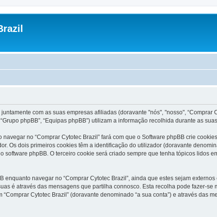
razil
 juntamente com as suas empresas afiliadas (doravante "nós", "nosso", “Comprar Cyt
“Grupo phpBB”, “Equipas phpBB”) utilizam a informação recolhida durante as sua
 navegar no “Comprar Cytotec Brazil” fará com que o Software phpBB crie cookies 
 Os dois primeiros cookies têm a identificação do utilizador (doravante denomin
o software phpBB. O terceiro cookie será criado sempre que tenha tópicos lidos em
 enquanto navegar no “Comprar Cytotec Brazil”, ainda que estes sejam externos o
uas é através das mensagens que partilha connosco. Esta recolha pode fazer-se m
“Comprar Cytotec Brazil” (doravante denominado “a sua conta”) e através das me