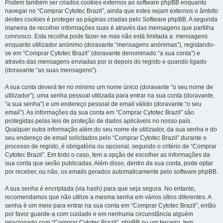
Podem também ser criados cookies externos ao software phpBB enquanto
navegar no “Comprar Cytotec Brazil”, ainda que estes sejam externos o âmbito
destes cookies é proteger as páginas criadas pelo Software phpBB. A segunda
maneira de recolher informações suas é através das mensagens que partilha
connosco. Esta recolha pode fazer-se mas não está limitada a: mensagens
enquanto utilizador anónimo (doravante “mensagens anónimas”), registando-
se em “Comprar Cytotec Brazil” (doravante denominado “a sua conta”) e
através das mensagens enviadas por si depois do registo e quando ligado
(doravante “as suas mensagens”).
A sua conta deverá ter no mínimo um nome único (doravante “o seu nome de
utilizador”), uma senha pessoal utilizada para entrar na sua conta (doravante,
“a sua senha”) e um endereço pessoal de email válido (doravante “o seu
email”). As informações da sua conta em “Comprar Cytotec Brazil” são
protegidas pelas leis de proteção de dados aplicáveis no nosso país.
Qualquer outra informação além do seu nome de utilizador, da sua senha e do
seu endereço de email solicitados pelo “Comprar Cytotec Brazil” durante o
processo de registo, é obrigatória ou opcional, segundo o critério de “Comprar
Cytotec Brazil”. Em todo o caso, tem a opção de escolher as informações da
sua conta que serão publicadas. Além disso, dentro da sua conta, pode optar
por receber, ou não, os emails gerados automaticamente pelo software phpBB.
A sua senha é encriptada (via hash) para que seja segura. No entanto,
recomendamos que não utilize a mesma senha em vários sítios diferentes. A
senha é um meio para entrar na sua conta em “Comprar Cytotec Brazil”, então
por favor guarde-a com cuidado e em nenhuma circunstância alguém
relacionado com “Comprar Cytotec Brazil”, phpBB ou um terceiro, tem