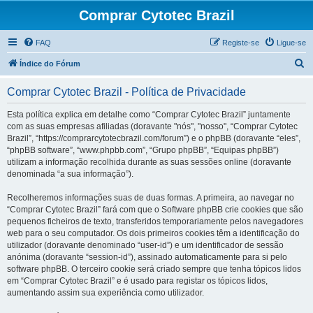
Comprar Cytotec Brazil
FAQ
Registe-se
Ligue-se
P
Índice do Fórum
e
Comprar Cytotec Brazil - Política de Privacidade
s
q
Esta política explica em detalhe como “Comprar Cytotec Brazil” juntamente
com as suas empresas afiliadas (doravante "nós", "nosso", “Comprar Cytotec
u
Brazil”, “https://comprarcytotecbrazil.com/forum”) e o phpBB (doravante “eles”,
i
“phpBB software”, “www.phpbb.com”, “Grupo phpBB”, “Equipas phpBB”)
utilizam a informação recolhida durante as suas sessões online (doravante
s
denominada “a sua informação”).
a
Recolheremos informações suas de duas formas. A primeira, ao navegar no
r
“Comprar Cytotec Brazil” fará com que o Software phpBB crie cookies que são
pequenos ficheiros de texto, transferidos temporariamente pelos navegadores
web para o seu computador. Os dois primeiros cookies têm a identificação do
utilizador (doravante denominado “user-id”) e um identificador de sessão
anónima (doravante “session-id”), assinado automaticamente para si pelo
software phpBB. O terceiro cookie será criado sempre que tenha tópicos lidos
em “Comprar Cytotec Brazil” e é usado para registar os tópicos lidos,
aumentando assim sua experiência como utilizador.