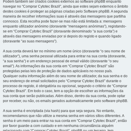
Podem também ser criados cookies externos ao software phpBB enquanto
navegar no “Comprar Cytotec Brazil”, ainda que estes sejam externos o âmbito
destes cookies é proteger as páginas criadas pelo Software phpBB. A segunda
maneira de recolher informações suas é através das mensagens que partilha
connosco. Esta recolha pode fazer-se mas não está limitada a: mensagens
enquanto utilizador anónimo (doravante “mensagens anónimas”), registando-
se em “Comprar Cytotec Brazil” (doravante denominado “a sua conta”) e
através das mensagens enviadas por si depois do registo e quando ligado
(doravante “as suas mensagens”).
A sua conta deverá ter no mínimo um nome único (doravante “o seu nome de
utilizador”), uma senha pessoal utilizada para entrar na sua conta (doravante,
“a sua senha”) e um endereço pessoal de email válido (doravante “o seu
email”). As informações da sua conta em “Comprar Cytotec Brazil” são
protegidas pelas leis de proteção de dados aplicáveis no nosso país.
Qualquer outra informação além do seu nome de utilizador, da sua senha e do
seu endereço de email solicitados pelo “Comprar Cytotec Brazil” durante o
processo de registo, é obrigatória ou opcional, segundo o critério de “Comprar
Cytotec Brazil”. Em todo o caso, tem a opção de escolher as informações da
sua conta que serão publicadas. Além disso, dentro da sua conta, pode optar
por receber, ou não, os emails gerados automaticamente pelo software phpBB.
A sua senha é encriptada (via hash) para que seja segura. No entanto,
recomendamos que não utilize a mesma senha em vários sítios diferentes. A
senha é um meio para entrar na sua conta em “Comprar Cytotec Brazil”, então
por favor guarde-a com cuidado e em nenhuma circunstância alguém
relacionado com “Comprar Cytotec Brazil”, phpBB ou um terceiro, tem