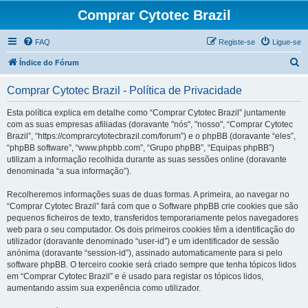
Comprar Cytotec Brazil
FAQ
Registe-se
Ligue-se
P
Índice do Fórum
e
Comprar Cytotec Brazil - Política de Privacidade
s
q
Esta política explica em detalhe como “Comprar Cytotec Brazil” juntamente
com as suas empresas afiliadas (doravante "nós", "nosso", “Comprar Cytotec
u
Brazil”, “https://comprarcytotecbrazil.com/forum”) e o phpBB (doravante “eles”,
i
“phpBB software”, “www.phpbb.com”, “Grupo phpBB”, “Equipas phpBB”)
utilizam a informação recolhida durante as suas sessões online (doravante
s
denominada “a sua informação”).
a
Recolheremos informações suas de duas formas. A primeira, ao navegar no
r
“Comprar Cytotec Brazil” fará com que o Software phpBB crie cookies que são
pequenos ficheiros de texto, transferidos temporariamente pelos navegadores
web para o seu computador. Os dois primeiros cookies têm a identificação do
utilizador (doravante denominado “user-id”) e um identificador de sessão
anónima (doravante “session-id”), assinado automaticamente para si pelo
software phpBB. O terceiro cookie será criado sempre que tenha tópicos lidos
em “Comprar Cytotec Brazil” e é usado para registar os tópicos lidos,
aumentando assim sua experiência como utilizador.