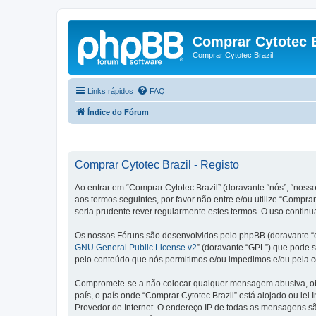
Comprar Cytotec B
Comprar Cytotec Brazil
Links rápidos
FAQ
Índice do Fórum
Comprar Cytotec Brazil - Registo
Ao entrar em “Comprar Cytotec Brazil” (doravante “nós”, “nosso
aos termos seguintes, por favor não entre e/ou utilize “Comp
seria prudente rever regularmente estes termos. O uso continu
Os nossos Fóruns são desenvolvidos pelo phpBB (doravante “e
GNU General Public License v2
” (doravante “GPL”) que pode se
pelo conteúdo que nós permitimos e/ou impedimos e/ou pela c
Compromete-se a não colocar qualquer mensagem abusiva, obsc
país, o país onde “Comprar Cytotec Brazil” está alojado ou lei
Provedor de Internet. O endereço IP de todas as mensagens são