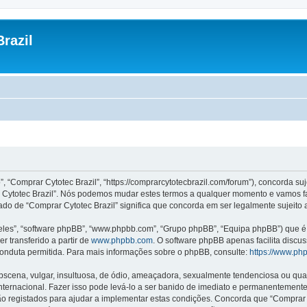
razil
”, “Comprar Cytotec Brazil”, “https://comprarcytotecbrazil.com/forum”), concorda s
rar Cytotec Brazil”. Nós podemos mudar estes termos a qualquer momento e vamos f
ado de “Comprar Cytotec Brazil” significa que concorda em ser legalmente sujeito 
les”, “software phpBB”, “www.phpbb.com”, “Grupo phpBB”, “Equipa phpBB”) que é u
r transferido a partir de
www.phpbb.com
. O software phpBB apenas facilita discu
onduta permitida. Para mais informações sobre o phpBB, consulte:
https://www.ph
ena, vulgar, insultuosa, de ódio, ameaçadora, sexualmente tendenciosa ou qualqu
 Internacional. Fazer isso pode levá-lo a ser banido de imediato e permanentemente
 registados para ajudar a implementar estas condições. Concorda que “Comprar Cyt