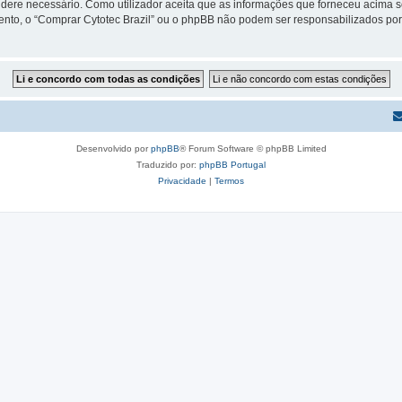
sidere necessário. Como utilizador aceita que as informações que forneceu acim
mento, o “Comprar Cytotec Brazil” ou o phpBB não podem ser responsabilizados po
Desenvolvido por
phpBB
® Forum Software © phpBB Limited
Traduzido por:
phpBB Portugal
Privacidade
|
Termos