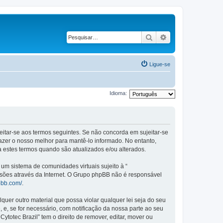
Pesquisar
Pesquisa avançad
Ligue-se
Idioma:
ujeitar-se aos termos seguintes. Se não concorda em sujeitar-se
azer o nosso melhor para mantê-lo informado. No entanto,
a estes termos quando são atualizados e/ou alterados.
m sistema de comunidades virtuais sujeito à “
ssões através da Internet. O Grupo phpBB não é responsável
pbb.com/
.
er outro material que possa violar qualquer lei seja do seu
, e, se for necessário, com notificação da nossa parte ao seu
otec Brazil” tem o direito de remover, editar, mover ou