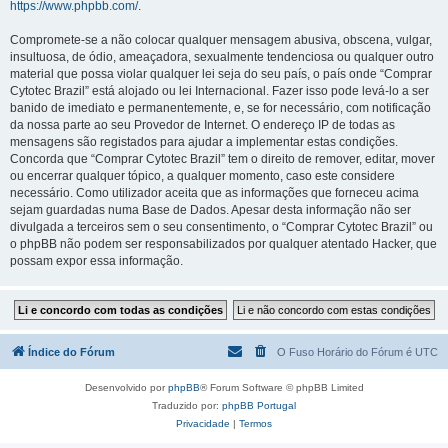
https://www.phpbb.com/
.
Compromete-se a não colocar qualquer mensagem abusiva, obscena, vulgar,
insultuosa, de ódio, ameaçadora, sexualmente tendenciosa ou qualquer outro
material que possa violar qualquer lei seja do seu país, o país onde “Comprar
Cytotec Brazil” está alojado ou lei Internacional. Fazer isso pode levá-lo a ser
banido de imediato e permanentemente, e, se for necessário, com notificação
da nossa parte ao seu Provedor de Internet. O endereço IP de todas as
mensagens são registados para ajudar a implementar estas condições.
Concorda que “Comprar Cytotec Brazil” tem o direito de remover, editar, mover
ou encerrar qualquer tópico, a qualquer momento, caso este considere
necessário. Como utilizador aceita que as informações que forneceu acima
sejam guardadas numa Base de Dados. Apesar desta informação não ser
divulgada a terceiros sem o seu consentimento, o “Comprar Cytotec Brazil” ou
o phpBB não podem ser responsabilizados por qualquer atentado Hacker, que
possam expor essa informação.
Índice do Fórum
O Fuso Horário do Fórum é
UTC
Desenvolvido por
phpBB
® Forum Software © phpBB Limited
Traduzido por:
phpBB Portugal
Privacidade
|
Termos