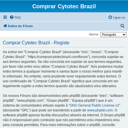
Comprar Cytotec Brazil
FAQ
Ligue-se
P
Índice do Fórum
e
Idioma:
s
Comprar Cytotec Brazil - Registo
q
Ao entrar em “Comprar Cytotec Brazil” (doravante “nós”, “nosso”, “Comprar
u
Cytotec Brazil”, “https://comprarcytotecbrazil.com/forum”), concorda sujeitar-se
i
aos termos seguintes. Se não concorda em sujeitar-se aos termos seguintes,
por favor não entre e/ou utilize “Comprar Cytotec Brazil”. Nós podemos mudar
s
estes termos a qualquer momento e vamos fazer o nosso melhor para mantê-
a
lo informado. No entanto, seria prudente rever regularmente estes termos. O
r
uso continuado de “Comprar Cytotec Brazil” significa que concorda em ser
legalmente sujeito a estes termos quando são atualizados e/ou alterados.
Os nossos Fóruns são desenvolvidos pelo phpBB (doravante “eles”, “software
phpBB”, “www.phpbb.com”, “Grupo phpBB”, “Equipa phpBB”) que é um
sistema de comunidades virtuais sujeito à “
GNU General Public License v2
”
(doravante “GPL”) que pode ser transferido a partir de
www.phpbb.com
. O
software phpBB apenas facilita discussões através da Internet. O Grupo phpBB
não é responsável pelo conteúdo que nós permitimos e/ou impedimos e/ou
pela conduta permitida. Para mais informações sobre o phpBB, consulte: