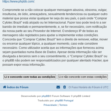
https://www.phpbb.com/
.
Compromete-se a não colocar qualquer mensagem abusiva, obscena, vulgar,
insultuosa, de ódio, ameaçadora, sexualmente tendenciosa ou qualquer outro
material que possa violar qualquer lei seja do seu país, o país onde “Comprar
Cytotec Brazil” está alojado ou lei Internacional. Fazer isso pode levá-lo a ser
banido de imediato e permanentemente, e, se for necessário, com notificação
da nossa parte ao seu Provedor de Internet. O endereço IP de todas as
mensagens são registados para ajudar a implementar estas condições.
Concorda que “Comprar Cytotec Brazil” tem o direito de remover, editar, mover
ou encerrar qualquer tópico, a qualquer momento, caso este considere
necessário. Como utilizador aceita que as informações que forneceu acima
sejam guardadas numa Base de Dados. Apesar desta informação não ser
divulgada a terceiros sem o seu consentimento, o “Comprar Cytotec Brazil” ou
o phpBB não podem ser responsabilizados por qualquer atentado Hacker, que
possam expor essa informação.
Índice do Fórum
O Fuso Horário do Fórum é
UTC
Desenvolvido por
phpBB
® Forum Software © phpBB Limited
Traduzido por:
phpBB Portugal
Privacidade
|
Termos