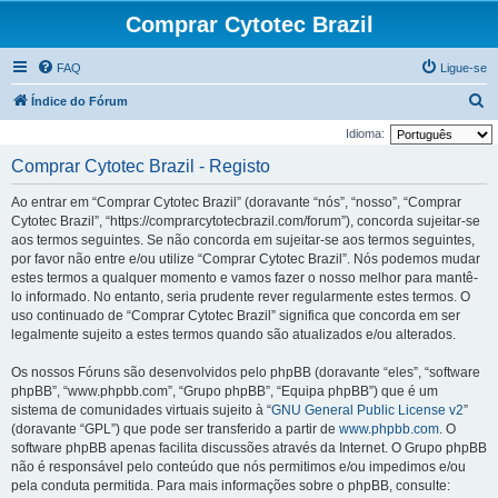
Comprar Cytotec Brazil
FAQ
Ligue-se
P
Índice do Fórum
e
Idioma:
s
Comprar Cytotec Brazil - Registo
q
Ao entrar em “Comprar Cytotec Brazil” (doravante “nós”, “nosso”, “Comprar
u
Cytotec Brazil”, “https://comprarcytotecbrazil.com/forum”), concorda sujeitar-se
i
aos termos seguintes. Se não concorda em sujeitar-se aos termos seguintes,
por favor não entre e/ou utilize “Comprar Cytotec Brazil”. Nós podemos mudar
s
estes termos a qualquer momento e vamos fazer o nosso melhor para mantê-
a
lo informado. No entanto, seria prudente rever regularmente estes termos. O
r
uso continuado de “Comprar Cytotec Brazil” significa que concorda em ser
legalmente sujeito a estes termos quando são atualizados e/ou alterados.
Os nossos Fóruns são desenvolvidos pelo phpBB (doravante “eles”, “software
phpBB”, “www.phpbb.com”, “Grupo phpBB”, “Equipa phpBB”) que é um
sistema de comunidades virtuais sujeito à “
GNU General Public License v2
”
(doravante “GPL”) que pode ser transferido a partir de
www.phpbb.com
. O
software phpBB apenas facilita discussões através da Internet. O Grupo phpBB
não é responsável pelo conteúdo que nós permitimos e/ou impedimos e/ou
pela conduta permitida. Para mais informações sobre o phpBB, consulte: