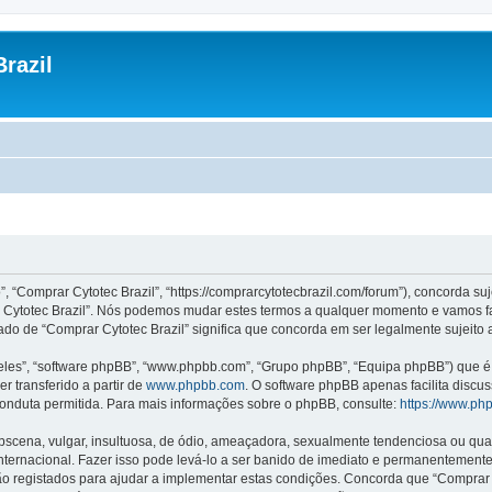
razil
”, “Comprar Cytotec Brazil”, “https://comprarcytotecbrazil.com/forum”), concorda s
rar Cytotec Brazil”. Nós podemos mudar estes termos a qualquer momento e vamos f
ado de “Comprar Cytotec Brazil” significa que concorda em ser legalmente sujeito 
les”, “software phpBB”, “www.phpbb.com”, “Grupo phpBB”, “Equipa phpBB”) que é u
r transferido a partir de
www.phpbb.com
. O software phpBB apenas facilita discu
onduta permitida. Para mais informações sobre o phpBB, consulte:
https://www.ph
ena, vulgar, insultuosa, de ódio, ameaçadora, sexualmente tendenciosa ou qualqu
 Internacional. Fazer isso pode levá-lo a ser banido de imediato e permanentemente
 registados para ajudar a implementar estas condições. Concorda que “Comprar Cyt