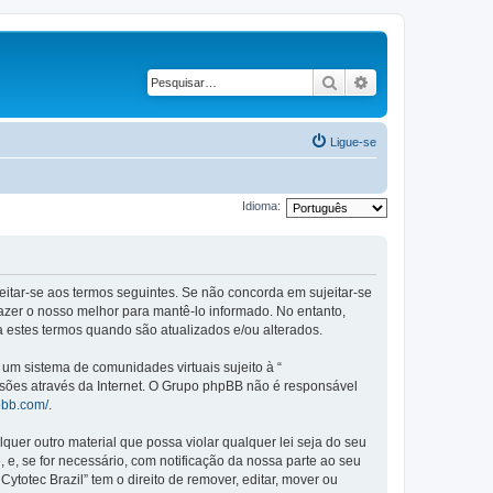
Pesquisar
Pesquisa avançad
Ligue-se
Idioma:
ujeitar-se aos termos seguintes. Se não concorda em sujeitar-se
azer o nosso melhor para mantê-lo informado. No entanto,
a estes termos quando são atualizados e/ou alterados.
m sistema de comunidades virtuais sujeito à “
ssões através da Internet. O Grupo phpBB não é responsável
pbb.com/
.
er outro material que possa violar qualquer lei seja do seu
, e, se for necessário, com notificação da nossa parte ao seu
otec Brazil” tem o direito de remover, editar, mover ou