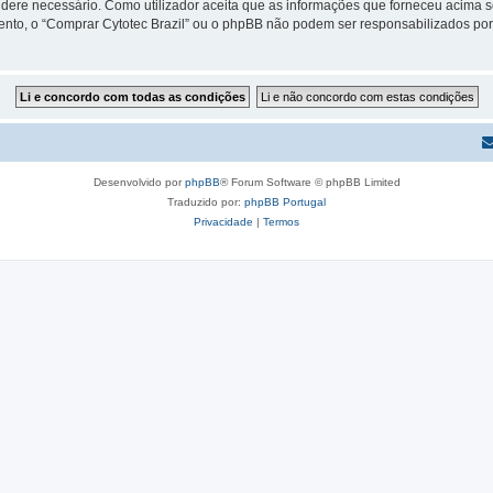
sidere necessário. Como utilizador aceita que as informações que forneceu acim
mento, o “Comprar Cytotec Brazil” ou o phpBB não podem ser responsabilizados po
Desenvolvido por
phpBB
® Forum Software © phpBB Limited
Traduzido por:
phpBB Portugal
Privacidade
|
Termos