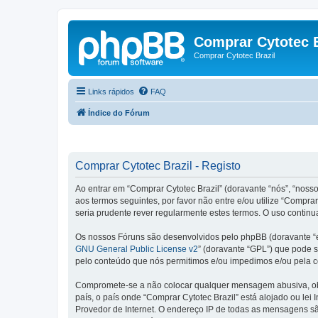
Comprar Cytotec B
Comprar Cytotec Brazil
Links rápidos
FAQ
Índice do Fórum
Comprar Cytotec Brazil - Registo
Ao entrar em “Comprar Cytotec Brazil” (doravante “nós”, “nosso
aos termos seguintes, por favor não entre e/ou utilize “Comp
seria prudente rever regularmente estes termos. O uso continu
Os nossos Fóruns são desenvolvidos pelo phpBB (doravante “e
GNU General Public License v2
” (doravante “GPL”) que pode se
pelo conteúdo que nós permitimos e/ou impedimos e/ou pela c
Compromete-se a não colocar qualquer mensagem abusiva, obsc
país, o país onde “Comprar Cytotec Brazil” está alojado ou lei
Provedor de Internet. O endereço IP de todas as mensagens são