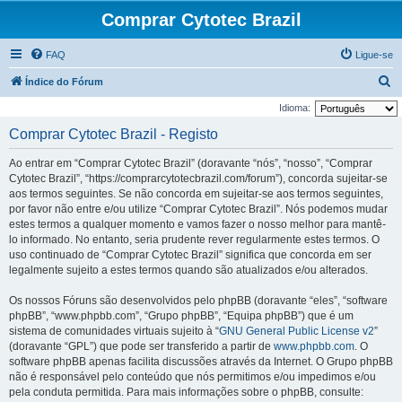
Comprar Cytotec Brazil
FAQ
Ligue-se
P
Índice do Fórum
e
Idioma:
s
Comprar Cytotec Brazil - Registo
q
Ao entrar em “Comprar Cytotec Brazil” (doravante “nós”, “nosso”, “Comprar
u
Cytotec Brazil”, “https://comprarcytotecbrazil.com/forum”), concorda sujeitar-se
i
aos termos seguintes. Se não concorda em sujeitar-se aos termos seguintes,
por favor não entre e/ou utilize “Comprar Cytotec Brazil”. Nós podemos mudar
s
estes termos a qualquer momento e vamos fazer o nosso melhor para mantê-
a
lo informado. No entanto, seria prudente rever regularmente estes termos. O
r
uso continuado de “Comprar Cytotec Brazil” significa que concorda em ser
legalmente sujeito a estes termos quando são atualizados e/ou alterados.
Os nossos Fóruns são desenvolvidos pelo phpBB (doravante “eles”, “software
phpBB”, “www.phpbb.com”, “Grupo phpBB”, “Equipa phpBB”) que é um
sistema de comunidades virtuais sujeito à “
GNU General Public License v2
”
(doravante “GPL”) que pode ser transferido a partir de
www.phpbb.com
. O
software phpBB apenas facilita discussões através da Internet. O Grupo phpBB
não é responsável pelo conteúdo que nós permitimos e/ou impedimos e/ou
pela conduta permitida. Para mais informações sobre o phpBB, consulte: