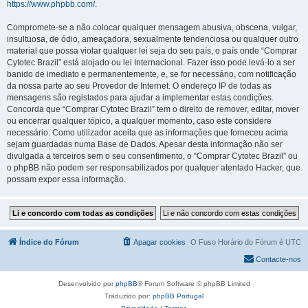
https://www.phpbb.com/
.
Compromete-se a não colocar qualquer mensagem abusiva, obscena, vulgar,
insultuosa, de ódio, ameaçadora, sexualmente tendenciosa ou qualquer outro
material que possa violar qualquer lei seja do seu país, o país onde “Comprar
Cytotec Brazil” está alojado ou lei Internacional. Fazer isso pode levá-lo a ser
banido de imediato e permanentemente, e, se for necessário, com notificação
da nossa parte ao seu Provedor de Internet. O endereço IP de todas as
mensagens são registados para ajudar a implementar estas condições.
Concorda que “Comprar Cytotec Brazil” tem o direito de remover, editar, mover
ou encerrar qualquer tópico, a qualquer momento, caso este considere
necessário. Como utilizador aceita que as informações que forneceu acima
sejam guardadas numa Base de Dados. Apesar desta informação não ser
divulgada a terceiros sem o seu consentimento, o “Comprar Cytotec Brazil” ou
o phpBB não podem ser responsabilizados por qualquer atentado Hacker, que
possam expor essa informação.
Índice do Fórum
Apagar cookies
O Fuso Horário do Fórum é
UTC
Contacte-nos
Desenvolvido por
phpBB
® Forum Software © phpBB Limited
Traduzido por:
phpBB Portugal