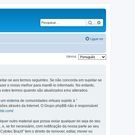
Pesquisar
Pesquisa avançad
Ligue-se
Idioma:
ujeitar-se aos termos seguintes. Se não concorda em sujeitar-se
azer o nosso melhor para mantê-lo informado. No entanto,
a estes termos quando são atualizados e/ou alterados.
m sistema de comunidades virtuais sujeito à “
ssões através da Internet. O Grupo phpBB não é responsável
pbb.com/
.
er outro material que possa violar qualquer lei seja do seu
, e, se for necessário, com notificação da nossa parte ao seu
otec Brazil” tem o direito de remover, editar, mover ou