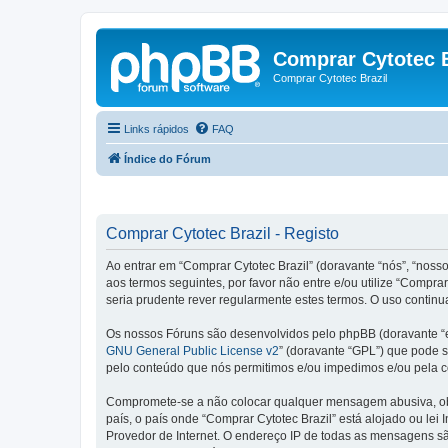
Comprar Cytotec B
Comprar Cytotec Brazil
Links rápidos
FAQ
Índice do Fórum
Comprar Cytotec Brazil - Registo
Ao entrar em “Comprar Cytotec Brazil” (doravante “nós”, “nosso
aos termos seguintes, por favor não entre e/ou utilize “Comp
seria prudente rever regularmente estes termos. O uso continu
Os nossos Fóruns são desenvolvidos pelo phpBB (doravante “e
GNU General Public License v2
” (doravante “GPL”) que pode se
pelo conteúdo que nós permitimos e/ou impedimos e/ou pela c
Compromete-se a não colocar qualquer mensagem abusiva, obsc
país, o país onde “Comprar Cytotec Brazil” está alojado ou lei
Provedor de Internet. O endereço IP de todas as mensagens são