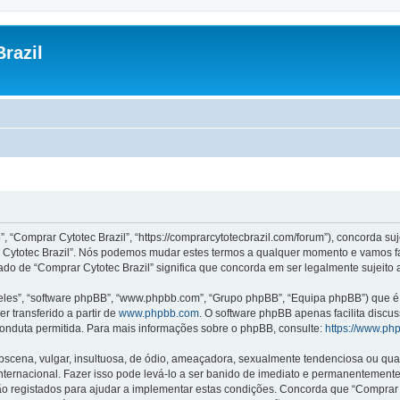
razil
”, “Comprar Cytotec Brazil”, “https://comprarcytotecbrazil.com/forum”), concorda s
rar Cytotec Brazil”. Nós podemos mudar estes termos a qualquer momento e vamos f
ado de “Comprar Cytotec Brazil” significa que concorda em ser legalmente sujeito 
les”, “software phpBB”, “www.phpbb.com”, “Grupo phpBB”, “Equipa phpBB”) que é u
r transferido a partir de
www.phpbb.com
. O software phpBB apenas facilita discu
onduta permitida. Para mais informações sobre o phpBB, consulte:
https://www.ph
ena, vulgar, insultuosa, de ódio, ameaçadora, sexualmente tendenciosa ou qualqu
 Internacional. Fazer isso pode levá-lo a ser banido de imediato e permanentemente
 registados para ajudar a implementar estas condições. Concorda que “Comprar Cyt