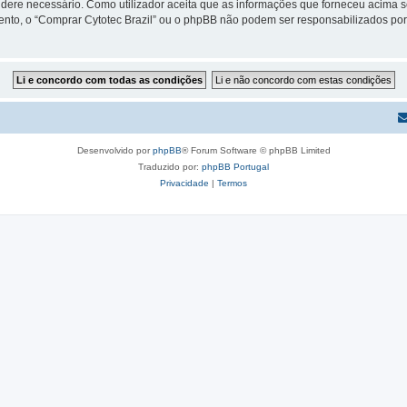
sidere necessário. Como utilizador aceita que as informações que forneceu acim
mento, o “Comprar Cytotec Brazil” ou o phpBB não podem ser responsabilizados po
Desenvolvido por
phpBB
® Forum Software © phpBB Limited
Traduzido por:
phpBB Portugal
Privacidade
|
Termos