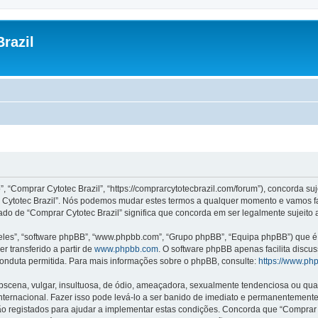
razil
”, “Comprar Cytotec Brazil”, “https://comprarcytotecbrazil.com/forum”), concorda s
rar Cytotec Brazil”. Nós podemos mudar estes termos a qualquer momento e vamos f
ado de “Comprar Cytotec Brazil” significa que concorda em ser legalmente sujeito 
les”, “software phpBB”, “www.phpbb.com”, “Grupo phpBB”, “Equipa phpBB”) que é u
r transferido a partir de
www.phpbb.com
. O software phpBB apenas facilita discu
onduta permitida. Para mais informações sobre o phpBB, consulte:
https://www.ph
ena, vulgar, insultuosa, de ódio, ameaçadora, sexualmente tendenciosa ou qualqu
 Internacional. Fazer isso pode levá-lo a ser banido de imediato e permanentemente
 registados para ajudar a implementar estas condições. Concorda que “Comprar Cyt