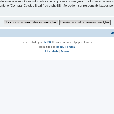
sidere necessário. Como utilizador aceita que as informações que forneceu acim
mento, o “Comprar Cytotec Brazil” ou o phpBB não podem ser responsabilizados po
Desenvolvido por
phpBB
® Forum Software © phpBB Limited
Traduzido por:
phpBB Portugal
Privacidade
|
Termos