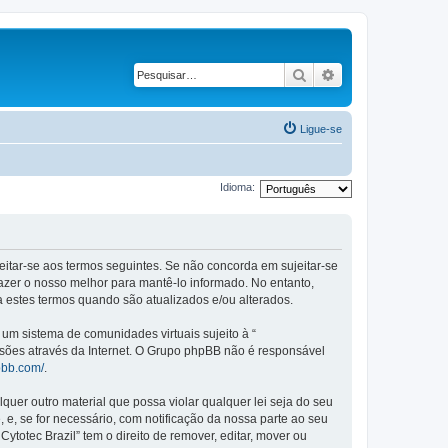
Pesquisar
Pesquisa avançad
Ligue-se
Idioma:
ujeitar-se aos termos seguintes. Se não concorda em sujeitar-se
azer o nosso melhor para mantê-lo informado. No entanto,
a estes termos quando são atualizados e/ou alterados.
m sistema de comunidades virtuais sujeito à “
ssões através da Internet. O Grupo phpBB não é responsável
pbb.com/
.
er outro material que possa violar qualquer lei seja do seu
, e, se for necessário, com notificação da nossa parte ao seu
otec Brazil” tem o direito de remover, editar, mover ou