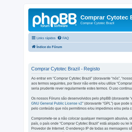
Comprar Cytotec B
Comprar Cytotec Brazil
Links rápidos
FAQ
Índice do Fórum
Comprar Cytotec Brazil - Registo
Ao entrar em “Comprar Cytotec Brazil” (doravante “nós”, “nosso
aos termos seguintes, por favor não entre e/ou utilize “Comp
seria prudente rever regularmente estes termos. O uso continu
Os nossos Fóruns são desenvolvidos pelo phpBB (doravante “e
GNU General Public License v2
” (doravante “GPL”) que pode se
pelo conteúdo que nós permitimos e/ou impedimos e/ou pela c
Compromete-se a não colocar qualquer mensagem abusiva, obsc
país, o país onde “Comprar Cytotec Brazil” está alojado ou lei
Provedor de Internet. O endereço IP de todas as mensagens são