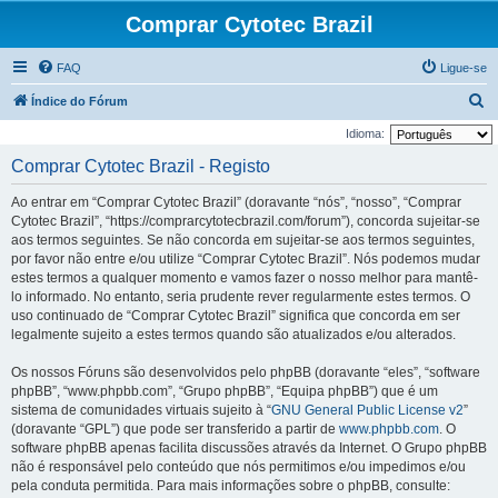
Comprar Cytotec Brazil
FAQ
Ligue-se
P
Índice do Fórum
e
Idioma:
s
Comprar Cytotec Brazil - Registo
q
Ao entrar em “Comprar Cytotec Brazil” (doravante “nós”, “nosso”, “Comprar
u
Cytotec Brazil”, “https://comprarcytotecbrazil.com/forum”), concorda sujeitar-se
i
aos termos seguintes. Se não concorda em sujeitar-se aos termos seguintes,
por favor não entre e/ou utilize “Comprar Cytotec Brazil”. Nós podemos mudar
s
estes termos a qualquer momento e vamos fazer o nosso melhor para mantê-
a
lo informado. No entanto, seria prudente rever regularmente estes termos. O
r
uso continuado de “Comprar Cytotec Brazil” significa que concorda em ser
legalmente sujeito a estes termos quando são atualizados e/ou alterados.
Os nossos Fóruns são desenvolvidos pelo phpBB (doravante “eles”, “software
phpBB”, “www.phpbb.com”, “Grupo phpBB”, “Equipa phpBB”) que é um
sistema de comunidades virtuais sujeito à “
GNU General Public License v2
”
(doravante “GPL”) que pode ser transferido a partir de
www.phpbb.com
. O
software phpBB apenas facilita discussões através da Internet. O Grupo phpBB
não é responsável pelo conteúdo que nós permitimos e/ou impedimos e/ou
pela conduta permitida. Para mais informações sobre o phpBB, consulte: