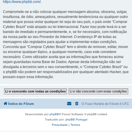
https://www.phpbb.com/
.
Compromete-se a não colocar qualquer mensagem abusiva, obscena, vulgar,
insultuosa, de ódio, ameaçadora, sexualmente tendenciosa ou qualquer outro
material que possa violar qualquer lei seja do seu país, o país onde “Comprar
Cytotec Brazil” está alojado ou lei Internacional. Fazer isso pode levá-lo a ser
banido de imediato e permanentemente, e, se for necessário, com notificação
da nossa parte ao seu Provedor de Internet. O endereço IP de todas as
mensagens são registados para ajudar a implementar estas condições.
Concorda que “Comprar Cytotec Brazil” tem o direito de remover, editar, mover
ou encerrar qualquer tópico, a qualquer momento, caso este considere
necessário. Como utilizador aceita que as informações que forneceu acima
sejam guardadas numa Base de Dados. Apesar desta informação não ser
divulgada a terceiros sem o seu consentimento, o “Comprar Cytotec Brazil” ou
o phpBB não podem ser responsabilizados por qualquer atentado Hacker, que
possam expor essa informação.
Índice do Fórum
O Fuso Horário do Fórum é
UTC
Desenvolvido por
phpBB
® Forum Software © phpBB Limited
Traduzido por:
phpBB Portugal
Privacidade
|
Termos