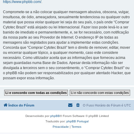
https://www.phpbb.com/
.
Compromete-se a não colocar qualquer mensagem abusiva, obscena, vulgar,
insultuosa, de ódio, ameaçadora, sexualmente tendenciosa ou qualquer outro
material que possa violar qualquer lei seja do seu país, o país onde “Comprar
Cytotec Brazil” está alojado ou lei Internacional. Fazer isso pode levá-lo a ser
banido de imediato e permanentemente, e, se for necessário, com notificação
da nossa parte ao seu Provedor de Internet. O endereço IP de todas as
mensagens são registados para ajudar a implementar estas condições.
Concorda que “Comprar Cytotec Brazil” tem o direito de remover, editar, mover
ou encerrar qualquer tópico, a qualquer momento, caso este considere
necessário. Como utilizador aceita que as informações que forneceu acima
sejam guardadas numa Base de Dados. Apesar desta informação não ser
divulgada a terceiros sem o seu consentimento, o “Comprar Cytotec Brazil” ou
o phpBB não podem ser responsabilizados por qualquer atentado Hacker, que
possam expor essa informação.
Índice do Fórum
O Fuso Horário do Fórum é
UTC
Desenvolvido por
phpBB
® Forum Software © phpBB Limited
Traduzido por:
phpBB Portugal
Privacidade
|
Termos