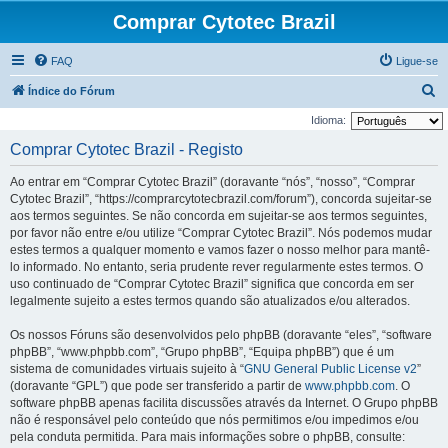
Comprar Cytotec Brazil
FAQ
Ligue-se
P
Índice do Fórum
e
Idioma:
s
Comprar Cytotec Brazil - Registo
q
Ao entrar em “Comprar Cytotec Brazil” (doravante “nós”, “nosso”, “Comprar
u
Cytotec Brazil”, “https://comprarcytotecbrazil.com/forum”), concorda sujeitar-se
i
aos termos seguintes. Se não concorda em sujeitar-se aos termos seguintes,
por favor não entre e/ou utilize “Comprar Cytotec Brazil”. Nós podemos mudar
s
estes termos a qualquer momento e vamos fazer o nosso melhor para mantê-
a
lo informado. No entanto, seria prudente rever regularmente estes termos. O
r
uso continuado de “Comprar Cytotec Brazil” significa que concorda em ser
legalmente sujeito a estes termos quando são atualizados e/ou alterados.
Os nossos Fóruns são desenvolvidos pelo phpBB (doravante “eles”, “software
phpBB”, “www.phpbb.com”, “Grupo phpBB”, “Equipa phpBB”) que é um
sistema de comunidades virtuais sujeito à “
GNU General Public License v2
”
(doravante “GPL”) que pode ser transferido a partir de
www.phpbb.com
. O
software phpBB apenas facilita discussões através da Internet. O Grupo phpBB
não é responsável pelo conteúdo que nós permitimos e/ou impedimos e/ou
pela conduta permitida. Para mais informações sobre o phpBB, consulte: